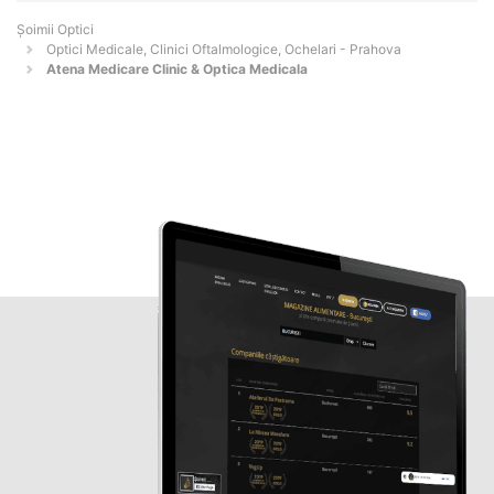
Șoimii Optici
Optici Medicale, Clinici Oftalmologice, Ochelari - Prahova
Atena Medicare Clinic & Optica Medicala