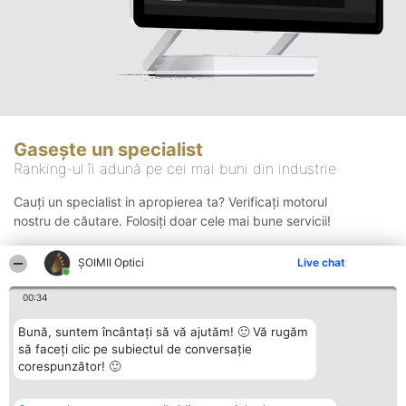
Gasește un specialist
Ranking-ul îi adună pe cei mai buni din industrie
Cauți un specialist in apropierea ta? Verificați motorul
nostru de căutare. Folosiți doar cele mai bune servicii!
ȘOIMII Optici
Live chat
Căutare
00:34
Bună, suntem încântați să vă ajutăm! 🙂 Vă rugăm
să faceți clic pe subiectul de conversație
corespunzător! 🙂