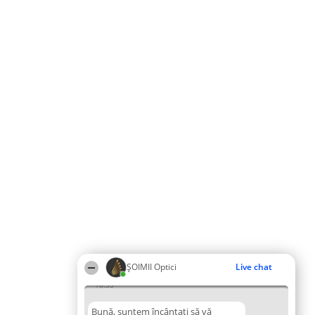
ȘOIMII Optici
Live chat
18:53
Bună, suntem încântați să vă