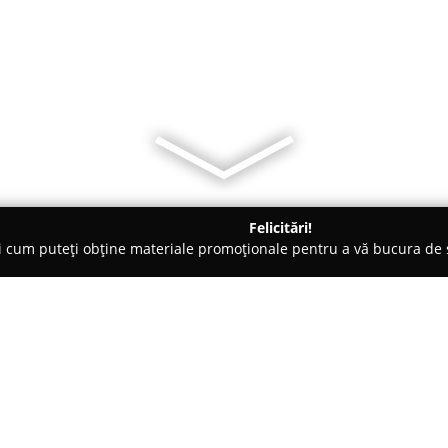
Felicitări!
ți cum puteți obține materiale promoționale pentru a vă bucura d
ice, Ochelari - Bucureşti
Kidoptik
Despre companie: