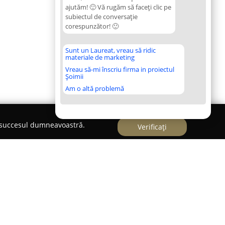
ajutăm! 🙂 Vă rugăm să faceți clic pe
subiectul de conversație
corespunzător! 🙂
Sunt un Laureat, vreau să ridic
materiale de marketing
Vreau să-mi înscriu firma in proiectul
Șoimii
Am o altă problemă
e succesul dumneavoastră.
Verificați