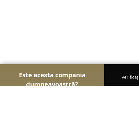
Este acesta compania
Verifica
dumneavoastră?
Șoimii Optici
Optici Medicale, Clinici Oftalmolog
Kidoptik