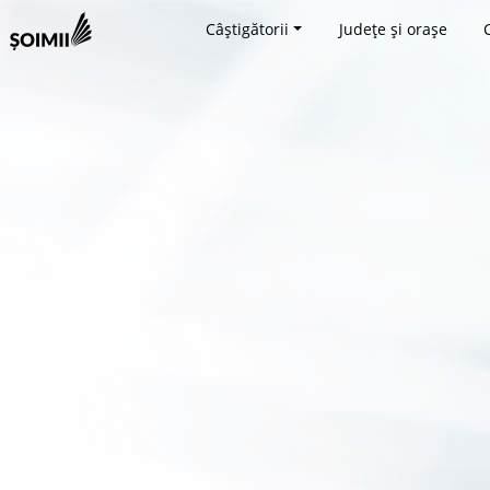
Câștigătorii
Județe și orașe