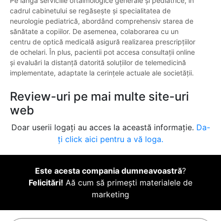
Pe lângă serviciile oftalmologice generale și pediatrice, în
cadrul cabinetului se regăsește și specialitatea de
neurologie pediatrică, abordând comprehensiv starea de
sănătate a copiilor. De asemenea, colaborarea cu un
centru de optică medicală asigură realizarea prescripțiilor
de ochelari. În plus, pacientii pot accesa consultații online
și evaluări la distanță datorită soluțiilor de telemedicină
implementate, adaptate la cerințele actuale ale societății.
Review-uri pe mai multe site-uri
web
Doar userii logați au acces la această informație.
Da-
ți click aici pentru a vă loga.
Este acesta compania dumneavoastră
?
Felicitări!
Aă cum să primești materialele de
marketing