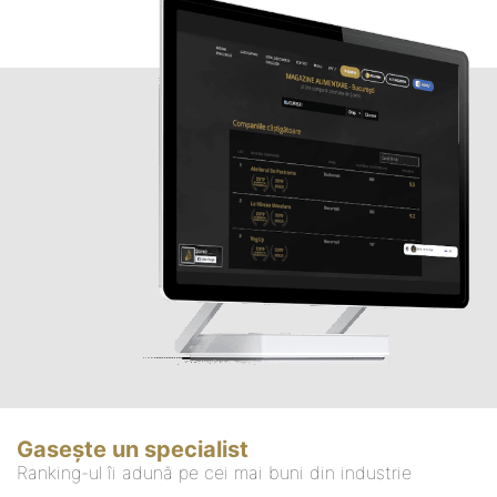
Gasește un specialist
Ranking-ul îi adună pe cei mai buni din industrie