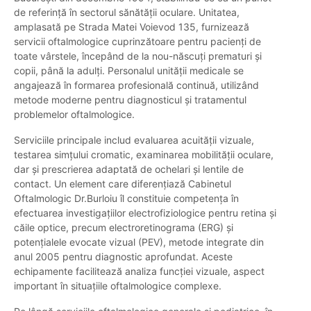
de referință în sectorul sănătății oculare. Unitatea,
amplasată pe Strada Matei Voievod 135, furnizează
servicii oftalmologice cuprinzătoare pentru pacienți de
toate vârstele, începând de la nou-născuți prematuri și
copii, până la adulți. Personalul unității medicale se
angajează în formarea profesională continuă, utilizând
metode moderne pentru diagnosticul și tratamentul
problemelor oftalmologice.
Serviciile principale includ evaluarea acuității vizuale,
testarea simțului cromatic, examinarea mobilității oculare,
dar și prescrierea adaptată de ochelari și lentile de
contact. Un element care diferențiază Cabinetul
Oftalmologic Dr.Burloiu îl constituie competența în
efectuarea investigațiilor electrofiziologice pentru retina și
căile optice, precum electroretinograma (ERG) și
potențialele evocate vizual (PEV), metode integrate din
anul 2005 pentru diagnostic aprofundat. Aceste
echipamente facilitează analiza funcției vizuale, aspect
important în situațiile oftalmologice complexe.