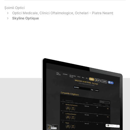
Șoimii Optici
Optici Medicale, Clinici Oftalmologice, Ochelari - Piatra Neamţ
Skyline Optique