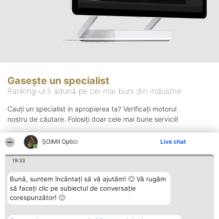
Gasește un specialist
Ranking-ul îi adună pe cei mai buni din industrie
Cauți un specialist in apropierea ta? Verificați motorul
nostru de căutare. Folosiți doar cele mai bune servicii!
ȘOIMII Optici
Live chat
Căutare
19:33
Bună, suntem încântați să vă ajutăm! 🙂 Vă rugăm
să faceți clic pe subiectul de conversație
corespunzător! 🙂