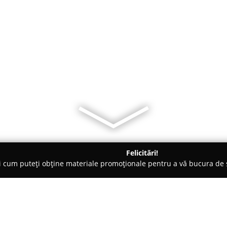
Felicitări!
ți cum puteți obține materiale promoționale pentru a vă bucura d
gice, Ochelari - Râmnicu Vâlcea
Luminis Eye Center