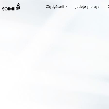
Câștigătorii
Județe și orașe