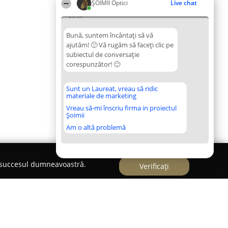
ȘOIMII Optici
Live chat
23:56
Bună, suntem încântați să vă
ajutăm! 🙂 Vă rugăm să faceți clic pe
subiectul de conversație
corespunzător! 🙂
Sunt un Laureat, vreau să ridic
materiale de marketing
Vreau să-mi înscriu firma in proiectul
Șoimii
Am o altă problemă
e succesul dumneavoastră.
Verificați