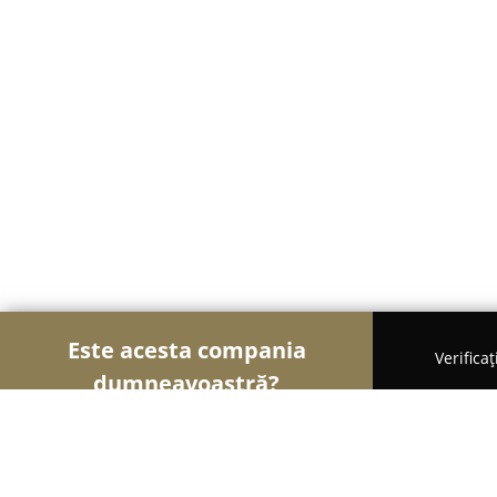
Este acesta compania
Verifica
dumneavoastră?
Șoimii Optici
Optici Medicale, Clinici Oftalmolo