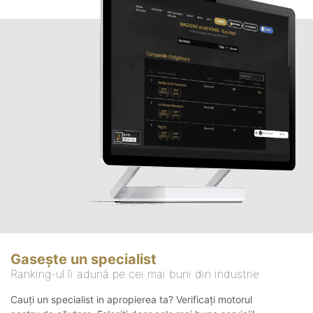
Gasește un specialist
Ranking-ul îi adună pe cei mai buni din industrie
Cauți un specialist in apropierea ta? Verificați motorul