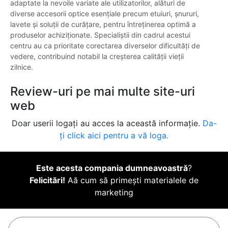
adaptate la nevoile variate ale utilizatorilor, alături de
diverse accesorii optice esențiale precum etuiuri, șnururi,
lavete și soluții de curățare, pentru întreținerea optimă a
produselor achiziționate. Specialiștii din cadrul acestui
centru au ca prioritate corectarea diverselor dificultăți de
vedere, contribuind notabil la creșterea calității vieții
zilnice.
Review-uri pe mai multe site-uri
web
Doar userii logați au acces la această informație.
Da-
ți click aici pentru a vă loga.
Este acesta compania dumneavoastră
?
Felicitări!
Aă cum să primești materialele de
marketing