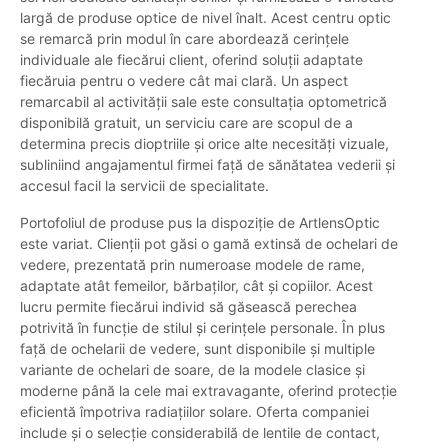
largă de produse optice de nivel înalt. Acest centru optic
se remarcă prin modul în care abordează cerințele
individuale ale fiecărui client, oferind soluții adaptate
fiecăruia pentru o vedere cât mai clară. Un aspect
remarcabil al activității sale este consultația optometrică
disponibilă gratuit, un serviciu care are scopul de a
determina precis dioptriile și orice alte necesități vizuale,
subliniind angajamentul firmei față de sănătatea vederii și
accesul facil la servicii de specialitate.
Portofoliul de produse pus la dispoziție de ArtlensOptic
este variat. Clienții pot găsi o gamă extinsă de ochelari de
vedere, prezentată prin numeroase modele de rame,
adaptate atât femeilor, bărbaților, cât și copiilor. Acest
lucru permite fiecărui individ să găsească perechea
potrivită în funcție de stilul și cerințele personale. În plus
față de ochelarii de vedere, sunt disponibile și multiple
variante de ochelari de soare, de la modele clasice și
moderne până la cele mai extravagante, oferind protecție
eficientă împotriva radiațiilor solare. Oferta companiei
include și o selecție considerabilă de lentile de contact,