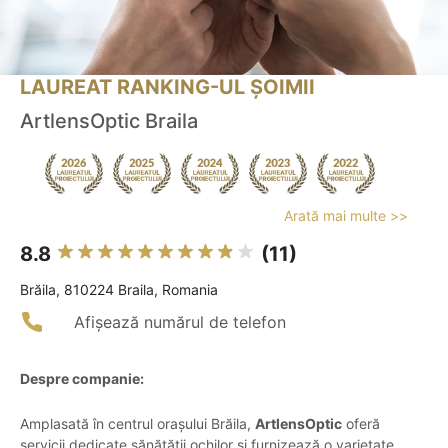
LAUREAT RANKING-UL ȘOIMII
ArtlensOptic Braila
Arată mai multe >>
8.8
(11)
Brăila, 810224 Braila, Romania
Afișează numărul de telefon
Despre companie:
Amplasată în centrul orașului Brăila,
ArtlensOptic
oferă
servicii dedicate sănătății ochilor și furnizează o varietate