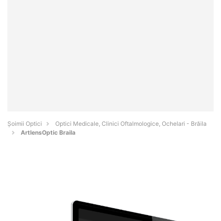
Șoimii Optici
Optici Medicale, Clinici Oftalmologice, Ochelari - Brăila
ArtlensOptic Braila