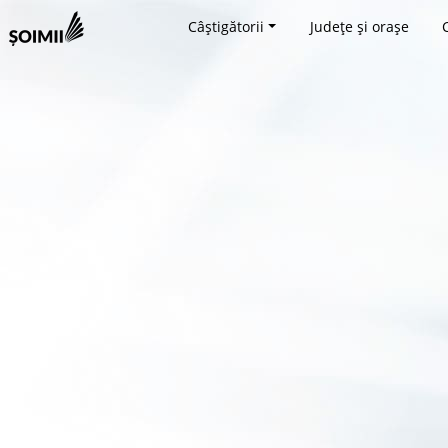
Câștigătorii
Județe și orașe