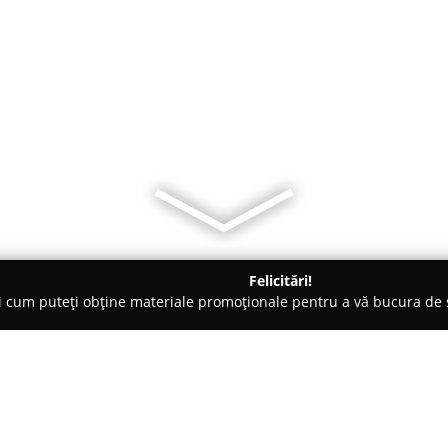
Felicitări!
ți cum puteți obține materiale promoționale pentru a vă bucura d
gice, Ochelari - Sfântu Gheorghe
Dr. OptX