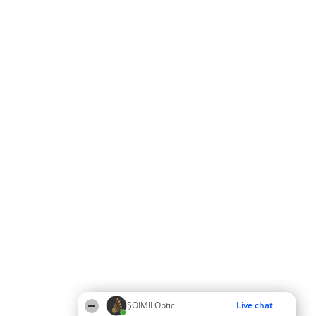
ȘOIMII Optici
Live chat