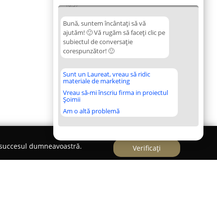
18:37
Bună, suntem încântați să vă
ajutăm! 🙂 Vă rugăm să faceți clic pe
subiectul de conversație
corespunzător! 🙂
Sunt un Laureat, vreau să ridic
materiale de marketing
Vreau să-mi înscriu firma in proiectul
Șoimii
Am o altă problemă
e succesul dumneavoastră.
Verificați