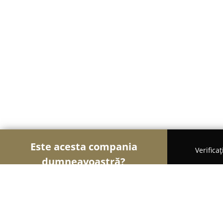
Este acesta compania
Verifica
dumneavoastră?
Șoimii Optici
Optici Medicale, Clinici Oftalmolo