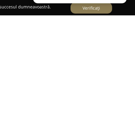
e succesul dumneavoastră.
Verificați
iului,
Paradiss Optik
funcționează ca un centru
ții ochilor. Această unitate de optică medicală se
personalului și prin atenția particulară acordată
consultații optometrice de specialitate, esențiale
ioptriilor, facilitând astfel selectarea celor mai
de produse, de la ochelari de vedere la ochelari
toate fiind atent alese pentru a asigura atât
elor mai noi tendințe. Un beneficiu important
a achiziționării produselor în rate fără dobândă,