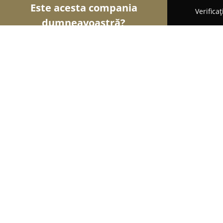
Este acesta compania
Verifica
dumneavoastră?
Șoimii Optici
Optici Medicale, Clinici Oftalmolog
Paradiss Optik
8.7
(9)
Bucureşti, Bucureşti Sectorul 4
Afișează numărul de telefon