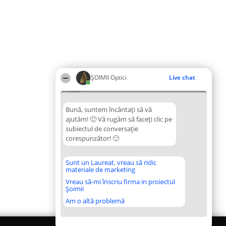
ȘOIMII Optici
Live chat
14:57
Bună, suntem încântați să vă
ajutăm! 🙂 Vă rugăm să faceți clic pe
subiectul de conversație
corespunzător! 🙂
Sunt un Laureat, vreau să ridic
materiale de marketing
Vreau să-mi înscriu firma in proiectul
Șoimii
Am o altă problemă