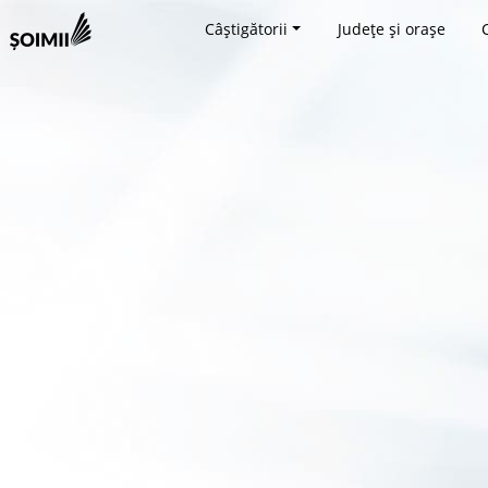
Câștigătorii
Județe și orașe