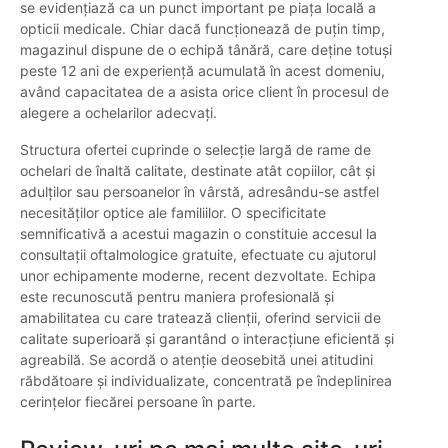
se evidențiază ca un punct important pe piața locală a
opticii medicale. Chiar dacă funcționează de puțin timp,
magazinul dispune de o echipă tânără, care deține totuși
peste 12 ani de experiență acumulată în acest domeniu,
având capacitatea de a asista orice client în procesul de
alegere a ochelarilor adecvați.
Structura ofertei cuprinde o selecție largă de rame de
ochelari de înaltă calitate, destinate atât copiilor, cât și
adulților sau persoanelor în vârstă, adresându-se astfel
necesităților optice ale familiilor. O specificitate
semnificativă a acestui magazin o constituie accesul la
consultații oftalmologice gratuite, efectuate cu ajutorul
unor echipamente moderne, recent dezvoltate. Echipa
este recunoscută pentru maniera profesională și
amabilitatea cu care tratează clienții, oferind servicii de
calitate superioară și garantând o interacțiune eficientă și
agreabilă. Se acordă o atenție deosebită unei atitudini
răbdătoare și individualizate, concentrată pe îndeplinirea
cerințelor fiecărei persoane în parte.