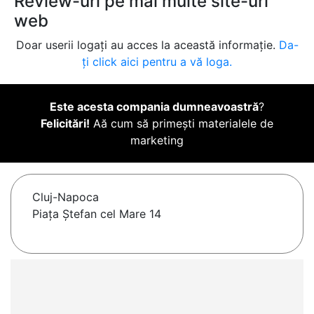
Review-uri pe mai multe site-uri
web
Doar userii logați au acces la această informație.
Da-
ți click aici pentru a vă loga.
Este acesta compania dumneavoastră
?
Felicitări!
Aă cum să primești materialele de
marketing
Cluj-Napoca
Piața Ștefan cel Mare 14