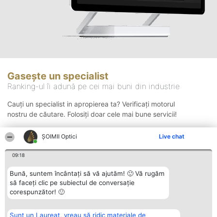
Gasește un specialist
Ranking-ul îi adună pe cei mai buni din industrie
Cauți un specialist in apropierea ta? Verificați motorul
nostru de căutare. Folosiți doar cele mai bune servicii!
ȘOIMII Optici
Live chat
Căutare
09:18
Bună, suntem încântați să vă ajutăm! 🙂 Vă rugăm
să faceți clic pe subiectul de conversație
corespunzător! 🙂
Sunt un Laureat, vreau să ridic materiale de
Organizator Ranking
Plebiscyt
Contact