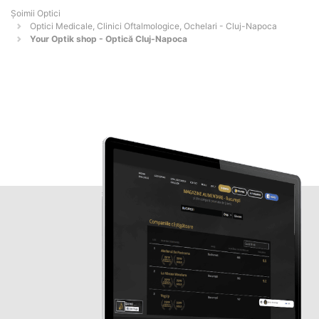
Șoimii Optici
Optici Medicale, Clinici Oftalmologice, Ochelari - Cluj-Napoca
Your Optik shop - Optică Cluj-Napoca