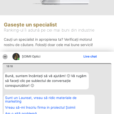
Gasește un specialist
Ranking-ul îi adună pe cei mai buni din industrie
Cauți un specialist in apropierea ta? Verificați motorul
nostru de căutare. Folosiți doar cele mai bune servicii!
ȘOIMII Optici
Live chat
Căutare
18:18
Bună, suntem încântați să vă ajutăm! 🙂 Vă rugăm
să faceți clic pe subiectul de conversație
corespunzător! 🙂
Sunt un Laureat, vreau să ridic materiale de
Organizator Ranking
Plebiscyt
Contact
marketing
BRIGHT SOLUTIONS BR SRL
Câștigătorii
Contact
Aleea Timisul De Sus 2 Bl. A30
Lista Tuturor
Vreau să-mi înscriu firma in proiectul Șoimii
Sc. A Et. 4 Ap. 13 Cod 061952
Laureaților
Am o altă problemă
București
Reguli