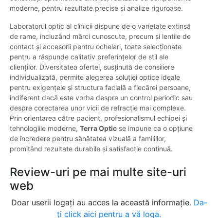
moderne, pentru rezultate precise și analize riguroase.
Laboratorul optic al clinicii dispune de o varietate extinsă
de rame, incluzând mărci cunoscute, precum și lentile de
contact și accesorii pentru ochelari, toate selecționate
pentru a răspunde calitativ preferințelor de stil ale
clienților. Diversitatea ofertei, susținută de consiliere
individualizată, permite alegerea soluției optice ideale
pentru exigențele și structura facială a fiecărei persoane,
indiferent dacă este vorba despre un control periodic sau
despre corectarea unor vicii de refracție mai complexe.
Prin orientarea către pacient, profesionalismul echipei și
tehnologiile moderne,
Terra Optic
se impune ca o opțiune
de încredere pentru sănătatea vizuală a familiilor,
promițând rezultate durabile și satisfacție continuă.
Review-uri pe mai multe site-uri
web
Doar userii logați au acces la această informație.
Da-
ți click aici pentru a vă loga.