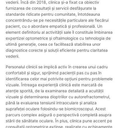
vederii. Încă din 2018, clinica și-a fixat ca obiectiv
furnizarea de consultații și servicii desfășurate la
standarde ridicate pentru comunitate, întotdeauna
concentrându-se pe necesitățile particulare ale fiecărui
pacient, cu o abordare empatică și profesională. Un
element definitoriu al activității sale îl constituie îmbinarea
expertizei optometrice și oftalmologice cu tehnologia de
ultimă generație, ceea ce facilitează stabilirea unor
diagnostice corecte și soluții eficiente pentru claritatea
vederii.
Personalul clinicii se implică activ în crearea unui cadru
confortabil și sigur, sprijinind pacienții pas cu pas în
identificarea celor mai potrivite opțiuni pentru problemele
vizuale. Întreaga experiență clinică este marcată de
atenție sporită, de la examinarea detaliată a acuității
vizuale și determinarea dioptriilor cu autorefractometrul,
până la evaluarea tensiunii intraoculare și analiza
suprafeței oculare folosindu-se biomicroscopul. Acest
parcurs complex asigură o perspectivă completă asupra
stării de sănătate oculare. În plus, clinica pune accent pe
consultații optometrice extinse, realizate cu echipamente