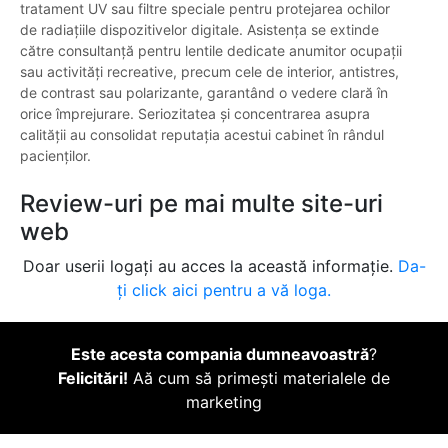
tratament UV sau filtre speciale pentru protejarea ochilor
de radiațiile dispozitivelor digitale. Asistența se extinde
către consultanță pentru lentile dedicate anumitor ocupații
sau activități recreative, precum cele de interior, antistres,
de contrast sau polarizante, garantând o vedere clară în
orice împrejurare. Seriozitatea și concentrarea asupra
calității au consolidat reputația acestui cabinet în rândul
pacienților.
Review-uri pe mai multe site-uri
web
Doar userii logați au acces la această informație.
Da-
ți click aici pentru a vă loga.
Este acesta compania dumneavoastră
?
Felicitări!
Aă cum să primești materialele de
marketing