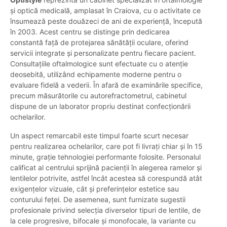
și optică medicală, amplasat în Craiova, cu o activitate ce
însumează peste douăzeci de ani de experiență, începută
în 2003. Acest centru se distinge prin dedicarea
constantă față de protejarea sănătății oculare, oferind
servicii integrate și personalizate pentru fiecare pacient.
Consultațiile oftalmologice sunt efectuate cu o atenție
deosebită, utilizând echipamente moderne pentru o
evaluare fidelă a vederii. În afară de examinările specifice,
precum măsurătorile cu autorefractometrul, cabinetul
dispune de un laborator propriu destinat confecționării
ochelarilor.
Un aspect remarcabil este timpul foarte scurt necesar
pentru realizarea ochelarilor, care pot fi livrați chiar și în 15
minute, grație tehnologiei performante folosite. Personalul
calificat al centrului sprijină pacienții în alegerea ramelor și
lentilelor potrivite, astfel încât acestea să corespundă atât
exigențelor vizuale, cât și preferințelor estetice sau
conturului feței. De asemenea, sunt furnizate sugestii
profesionale privind selecția diverselor tipuri de lentile, de
la cele progresive, bifocale și monofocale, la variante cu