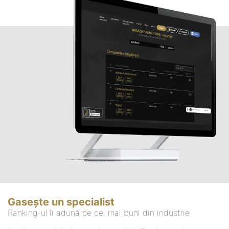
Gasește un specialist
Ranking-ul îi adună pe cei mai buni din industrie