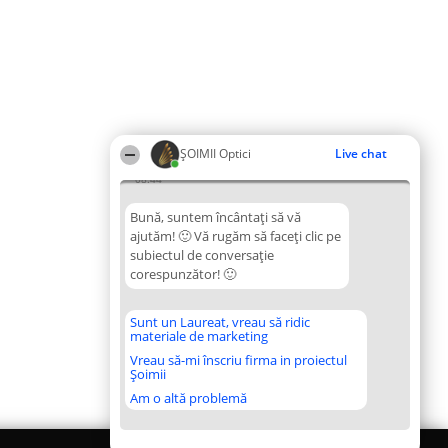
ȘOIMII Optici
Live chat
08:44
Bună, suntem încântați să vă
ajutăm! 🙂 Vă rugăm să faceți clic pe
subiectul de conversație
corespunzător! 🙂
Sunt un Laureat, vreau să ridic
materiale de marketing
Vreau să-mi înscriu firma in proiectul
Șoimii
Am o altă problemă