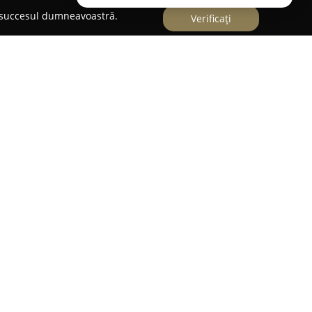
e succesul dumneavoastră.
Verificați
itate modernă în domeniul opticii, specializată în
iverse de ochelari de soare și de vedere, adresate
r. Compania are o prezență semnificativă în
ea Rahovei, și se remarcă printr-un concept de tip
 modele actuale la tarife accesibile. Un element
stituie angajamentul față de calitate, toate
de certificate de conformitate furnizate de
itatea produselor.
formei îl reprezintă livrarea promptă, la care se
ort gratuit pentru comenzile achitate cu cardul