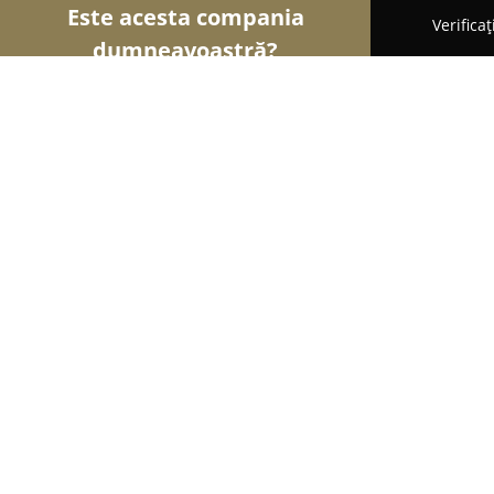
Este acesta compania
Verifica
dumneavoastră?
Șoimii Optici
Optici Medicale, Clinici Oftalmolog
Ochelariștii.ro
8.7
(9)
Bucureşti, Calea Rahovei nr.266-268
Afișează numărul de telefon