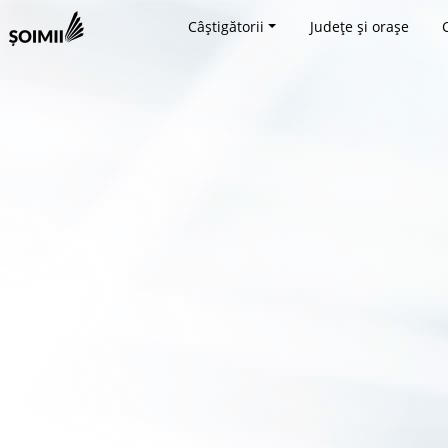
Câștigătorii
Județe și orașe