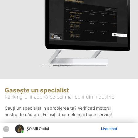
Gasește un specialist
Ranking-ul îi adună pe cei mai buni din industrie
Cauți un specialist in apropierea ta? Verificați motorul
nostru de căutare. Folosiți doar cele mai bune servicii!
ȘOIMII Optici
Live chat
Căutare