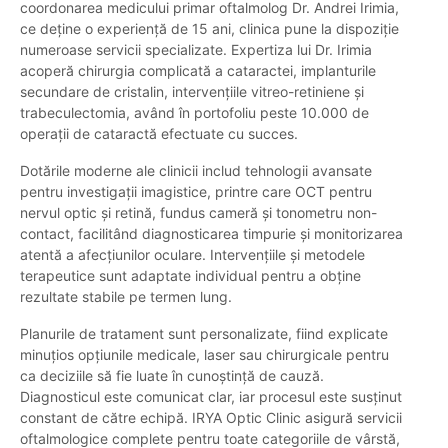
coordonarea medicului primar oftalmolog Dr. Andrei Irimia,
ce deține o experiență de 15 ani, clinica pune la dispoziție
numeroase servicii specializate. Expertiza lui Dr. Irimia
acoperă chirurgia complicată a cataractei, implanturile
secundare de cristalin, intervențiile vitreo-retiniene și
trabeculectomia, având în portofoliu peste 10.000 de
operații de cataractă efectuate cu succes.
Dotările moderne ale clinicii includ tehnologii avansate
pentru investigații imagistice, printre care OCT pentru
nervul optic și retină, fundus cameră și tonometru non-
contact, facilitând diagnosticarea timpurie și monitorizarea
atentă a afecțiunilor oculare. Intervențiile și metodele
terapeutice sunt adaptate individual pentru a obține
rezultate stabile pe termen lung.
Planurile de tratament sunt personalizate, fiind explicate
minuțios opțiunile medicale, laser sau chirurgicale pentru
ca deciziile să fie luate în cunoștință de cauză.
Diagnosticul este comunicat clar, iar procesul este susținut
constant de către echipă. IRYA Optic Clinic asigură servicii
oftalmologice complete pentru toate categoriile de vârstă,