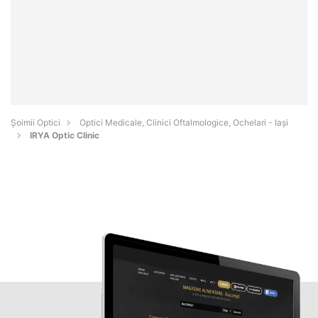
Șoimii Optici
Optici Medicale, Clinici Oftalmologice, Ochelari - Iaşi
IRYA Optic Clinic