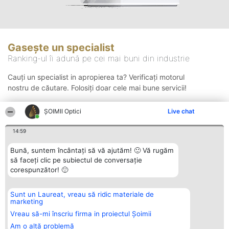
Gasește un specialist
Ranking-ul îi adună pe cei mai buni din industrie
Cauți un specialist in apropierea ta? Verificați motorul
nostru de căutare. Folosiți doar cele mai bune servicii!
ȘOIMII Optici
Live chat
Căutare
14:59
Bună, suntem încântați să vă ajutăm! 🙂 Vă rugăm
să faceți clic pe subiectul de conversație
corespunzător! 🙂
Sunt un Laureat, vreau să ridic materiale de
Organizator Ranking
Plebiscyt
Contact
marketing
BRIGHT SOLUTIONS BR SRL
Câștigătorii
Contact
Aleea Timisul De Sus 2 Bl. A30
Lista Tuturor
Vreau să-mi înscriu firma in proiectul Șoimii
Sc. A Et. 4 Ap. 13 Cod 061952
Laureaților
Am o altă problemă
București
Reguli