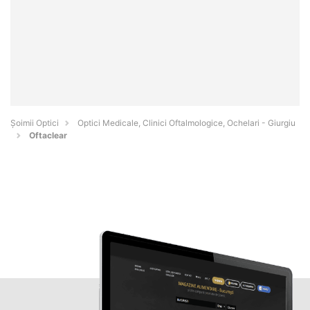
Șoimii Optici
Optici Medicale, Clinici Oftalmologice, Ochelari - Giurgiu
Oftaclear