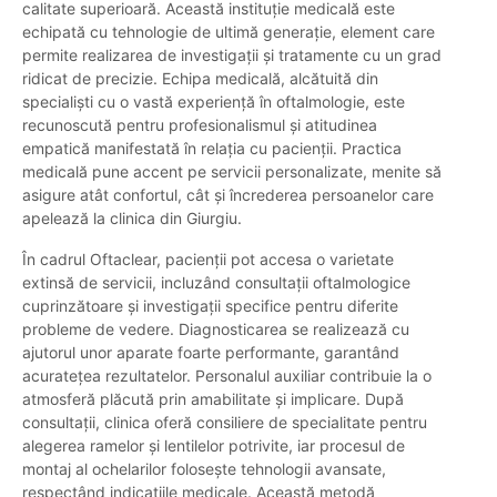
calitate superioară. Această instituție medicală este
echipată cu tehnologie de ultimă generație, element care
permite realizarea de investigații și tratamente cu un grad
ridicat de precizie. Echipa medicală, alcătuită din
specialiști cu o vastă experiență în oftalmologie, este
recunoscută pentru profesionalismul și atitudinea
empatică manifestată în relația cu pacienții. Practica
medicală pune accent pe servicii personalizate, menite să
asigure atât confortul, cât și încrederea persoanelor care
apelează la clinica din Giurgiu.
În cadrul Oftaclear, pacienții pot accesa o varietate
extinsă de servicii, incluzând consultații oftalmologice
cuprinzătoare și investigații specifice pentru diferite
probleme de vedere. Diagnosticarea se realizează cu
ajutorul unor aparate foarte performante, garantând
acuratețea rezultatelor. Personalul auxiliar contribuie la o
atmosferă plăcută prin amabilitate și implicare. După
consultații, clinica oferă consiliere de specialitate pentru
alegerea ramelor și lentilelor potrivite, iar procesul de
montaj al ochelarilor folosește tehnologii avansate,
respectând indicațiile medicale. Această metodă