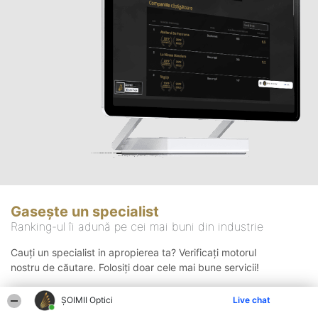
Gasește un specialist
Ranking-ul îi adună pe cei mai buni din industrie
Cauți un specialist in apropierea ta? Verificați motorul
nostru de căutare. Folosiți doar cele mai bune servicii!
ȘOIMII Optici
Live chat
Căutare