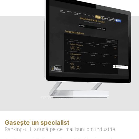
Gasește un specialist
Ranking-ul îi adună pe cei mai buni din industrie