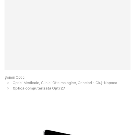
Șoimii Optici
Optici Medicale, Clinici Oftalmologice, Ochelari - Cluj-Napoca
Optică computerizată Opti 27