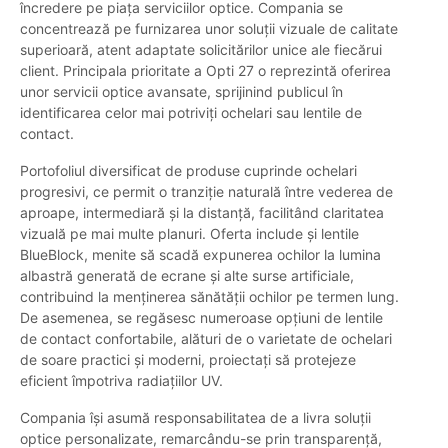
încredere pe piața serviciilor optice. Compania se
concentrează pe furnizarea unor soluții vizuale de calitate
superioară, atent adaptate solicitărilor unice ale fiecărui
client. Principala prioritate a Opti 27 o reprezintă oferirea
unor servicii optice avansate, sprijinind publicul în
identificarea celor mai potriviți ochelari sau lentile de
contact.
Portofoliul diversificat de produse cuprinde ochelari
progresivi, ce permit o tranziție naturală între vederea de
aproape, intermediară și la distanță, facilitând claritatea
vizuală pe mai multe planuri. Oferta include și lentile
BlueBlock, menite să scadă expunerea ochilor la lumina
albastră generată de ecrane și alte surse artificiale,
contribuind la menținerea sănătății ochilor pe termen lung.
De asemenea, se regăsesc numeroase opțiuni de lentile
de contact confortabile, alături de o varietate de ochelari
de soare practici și moderni, proiectați să protejeze
eficient împotriva radiațiilor UV.
Compania își asumă responsabilitatea de a livra soluții
optice personalizate, remarcându-se prin transparență,