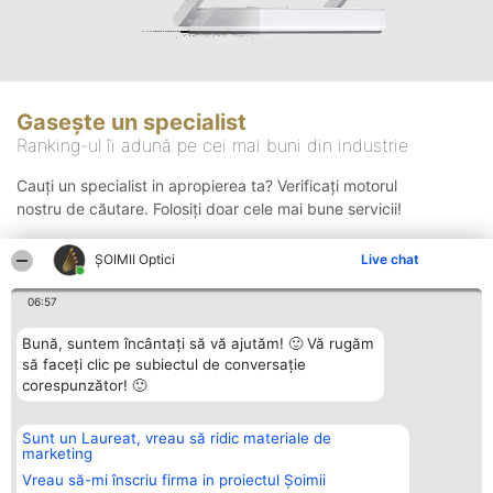
Gasește un specialist
Ranking-ul îi adună pe cei mai buni din industrie
Cauți un specialist in apropierea ta? Verificați motorul
nostru de căutare. Folosiți doar cele mai bune servicii!
ȘOIMII Optici
Live chat
Căutare
06:57
Bună, suntem încântați să vă ajutăm! 🙂 Vă rugăm
să faceți clic pe subiectul de conversație
corespunzător! 🙂
Sunt un Laureat, vreau să ridic materiale de
Organizator Ranking
Plebiscyt
Contact
marketing
BRIGHT SOLUTIONS BR SRL
Câștigătorii
Contact
Aleea Timisul De Sus 2 Bl. A30
Lista Tuturor
Vreau să-mi înscriu firma in proiectul Șoimii
Sc. A Et. 4 Ap. 13 Cod 061952
Laureaților