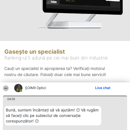
Gasește un specialist
Ranking-ul îi adună pe cei mai buni din industrie
Cauți un specialist in apropierea ta? Verificați motorul
nostru de căutare. Folosiți doar cele mai bune servicii!
ȘOIMII Optici
Live chat
Căutare
04:05
Bună, suntem încântați să vă ajutăm! 🙂 Vă rugăm
să faceți clic pe subiectul de conversație
corespunzător! 🙂