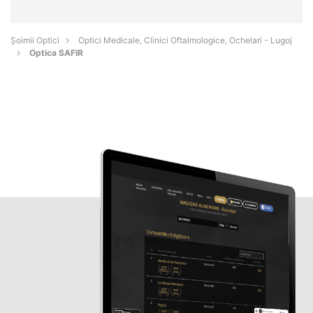
Șoimii Optici
Optici Medicale, Clinici Oftalmologice, Ochelari - Lugoj
Optica SAFIR