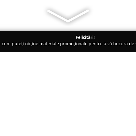
Felicitări!
ți cum puteți obține materiale promoționale pentru a vă bucura d
ice, Ochelari - Bucureşti
Lensa
Despre companie:
Lensa
reprezintă un actor semni
cunoscută pentru rețeaua sa ex
prezența sa puternică în mediu
Sebastian 88, în cadrul Vulcan V
largă de produse optice. Sorti