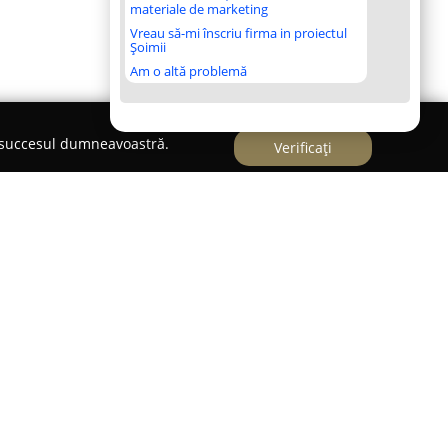
materiale de marketing
Vreau să-mi înscriu firma in proiectul
Șoimii
Am o altă problemă
e succesul dumneavoastră.
Verificați
ficativ în sectorul de optică din România,
tinsă de magazine la nivel național și pentru
l online. Showroom-ul situat pe Strada Mihail
alue Center, oferă clienților acces la o selecție
mentul include ochelari de vedere și de soare de