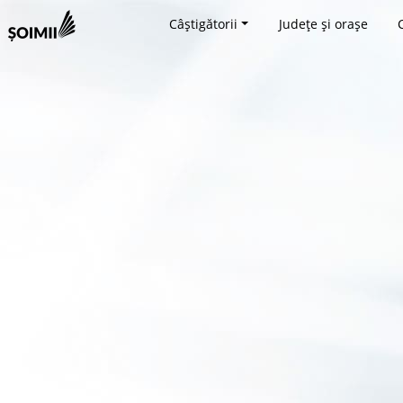
Câștigătorii
Județe și orașe