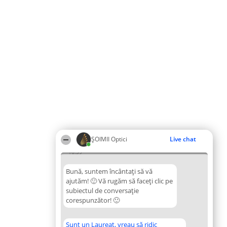
ȘOIMII Optici
Live chat
16:39
Bună, suntem încântați să vă
ajutăm! 🙂 Vă rugăm să faceți clic pe
subiectul de conversație
corespunzător! 🙂
Sunt un Laureat, vreau să ridic