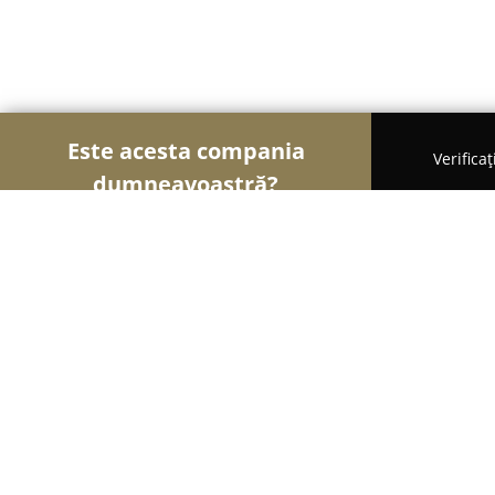
Este acesta compania
Verifica
dumneavoastră?
Șoimii Optici
Optici Medicale, Clinici Oftalmolog
Lensa
9.2
(100)