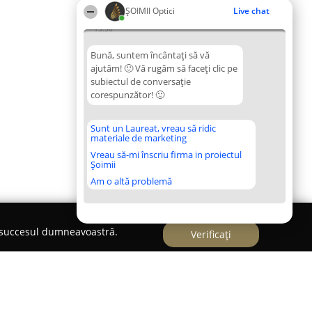
ȘOIMII Optici
Live chat
15:36
Bună, suntem încântați să vă
ajutăm! 🙂 Vă rugăm să faceți clic pe
subiectul de conversație
corespunzător! 🙂
Sunt un Laureat, vreau să ridic
materiale de marketing
Vreau să-mi înscriu firma in proiectul
Șoimii
Am o altă problemă
e succesul dumneavoastră.
Verificați