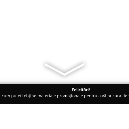
Felicitări!
ți cum puteți obține materiale promoționale pentru a vă bucura d
ce, Ochelari - Sibiu
L'Atelier des lunettes