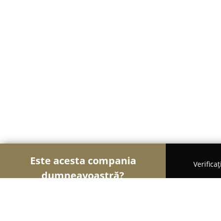
Este acesta compania
Verifica
dumneavoastră?
Șoimii Optici
Optici Medicale, Clinici Oftalmologi