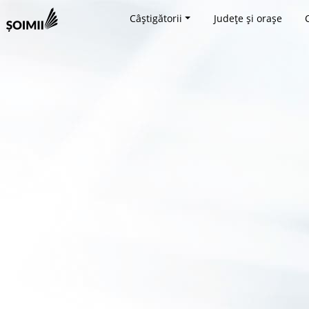
Câștigătorii
Județe și orașe