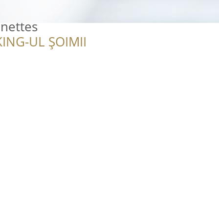
unettes
ING-UL ȘOIMII