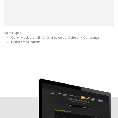
Șoimii Optici
Optici Medicale, Clinici Oftalmologice, Ochelari - Constanţa
HORUS TOP OPTIC