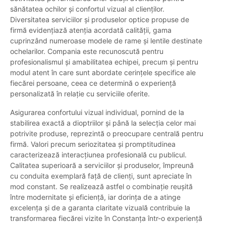
sănătatea ochilor și confortul vizual al clienților.
Diversitatea serviciilor și produselor optice propuse de
firmă evidențiază atenția acordată calității, gama
cuprinzând numeroase modele de rame și lentile destinate
ochelarilor. Compania este recunoscută pentru
profesionalismul și amabilitatea echipei, precum și pentru
modul atent în care sunt abordate cerințele specifice ale
fiecărei persoane, ceea ce determină o experiență
personalizată în relație cu serviciile oferite.
Asigurarea confortului vizual individual, pornind de la
stabilirea exactă a dioptriilor și până la selecția celor mai
potrivite produse, reprezintă o preocupare centrală pentru
firmă. Valori precum seriozitatea și promptitudinea
caracterizează interacțiunea profesională cu publicul.
Calitatea superioară a serviciilor și produselor, împreună
cu conduita exemplară față de clienți, sunt apreciate în
mod constant. Se realizează astfel o combinație reușită
între modernitate și eficiență, iar dorința de a atinge
excelența și de a garanta claritate vizuală contribuie la
transformarea fiecărei vizite în Constanța într-o experiență