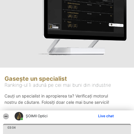
Gasește un specialist
Ranking-ul îi adună pe cei mai buni din industrie
Cauți un specialist in apropierea ta? Verificați motorul
nostru de căutare. Folosiți doar cele mai bune servicii!
ȘOIMII Optici
Live chat
Căutare
03:04