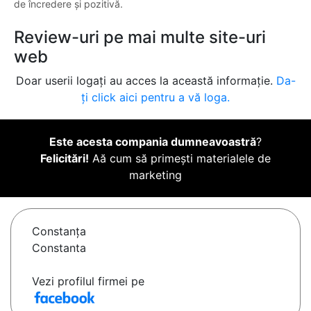
de încredere și pozitivă.
Review-uri pe mai multe site-uri
web
Doar userii logați au acces la această informație.
Da-
ți click aici pentru a vă loga.
Este acesta compania dumneavoastră
?
Felicitări!
Aă cum să primești materialele de
marketing
Constanţa
Constanta
Vezi profilul firmei pe