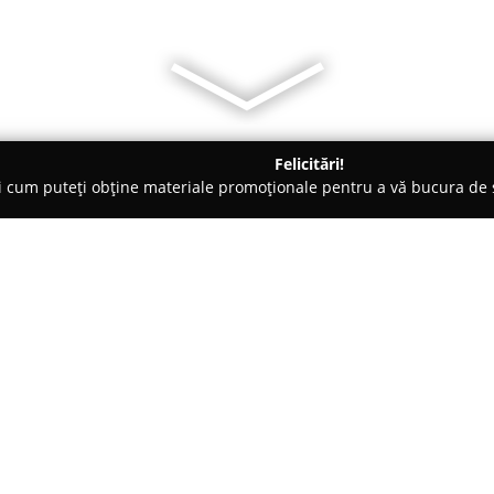
Felicitări!
ți cum puteți obține materiale promoționale pentru a vă bucura d
ice, Ochelari - Targu Secuiesc
Lénárt Optika
Despre companie:
Înființată în mai 1996,
Lénárt O
complexe și de standard ridica
magazine localizate în principa
Gheorghe și Târgu Secuiesc. Ech
Arată mai multe >>