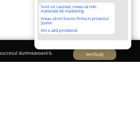
Sunt un Laureat, vreau să ridic
materiale de marketing
Vreau să-mi înscriu firma in proiectul
Șoimii
Am o altă problemă
e succesul dumneavoastră.
Verificați
ptika
s-a impus ca furnizor de soluții optice
t în județul Covasna. Compania deține patru
lele orașe din zonă, inclusiv Covasna, Sfântu
ipa de specialiști a firmei efectuează consultații