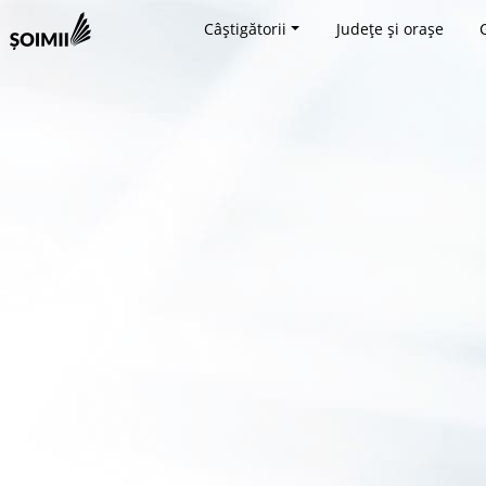
Câștigătorii
Județe și orașe