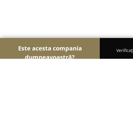
Este acesta compania
Verifica
dumneavoastră?
Șoimii Optici
Optici Medicale, Clinici Oftalmolog
Lénárt Optika