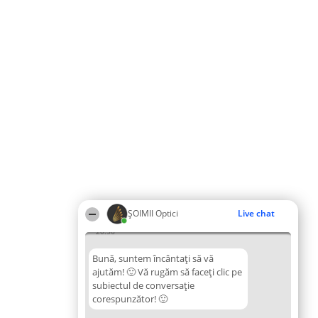
ȘOIMII Optici
Live chat
20:56
Bună, suntem încântați să vă
ajutăm! 🙂 Vă rugăm să faceți clic pe
subiectul de conversație
corespunzător! 🙂