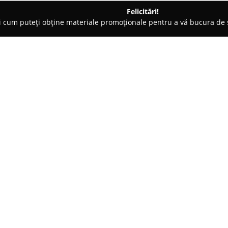
Felicitări!
ți cum puteți obține materiale promoționale pentru a vă bucura d
ce, Ochelari - Sibiu
Clinica IMed Oftalmologie
Despre companie:
Clinica iMed Oftalmologie
situ
sănătatea ochilor, punând la di
toate categoriile de vârstă. Prof
și tratamente, de la controale d
și gestionarea afecțiunilor ocu
glaucomul, degenerescența macu
Un avantaj semnificativ al acest
ultimă generație, cu echipame
precizie în imagistica retinei ș