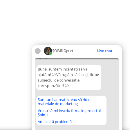
ȘOIMII Optici
Live chat
05:04
Bună, suntem încântați să vă
ajutăm! 🙂 Vă rugăm să faceți clic pe
subiectul de conversație
corespunzător! 🙂
Sunt un Laureat, vreau să ridic
materiale de marketing
Vreau să-mi înscriu firma in proiectul
Șoimii
Am o altă problemă