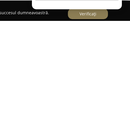
e succesul dumneavoastră.
Verificați
ată în Sibiu reprezintă un centru specializat în
spoziție servicii complete de oftalmologie pentru
ilul clinicii include o paletă extinsă de consultații
e rutină și prescriere de ochelari, la identificarea
lare mai complexe, printre care cataracta,
lară și retinopatia diabetică.
ei clinici constă în utilizarea tehnologiei de
nte Heidelberg recunoscute internațional pentru
i nervului optic. Tomografia în coerență optică