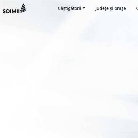
Câștigătorii
Județe și orașe