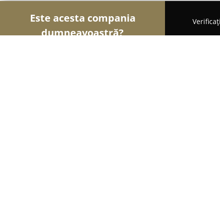
Este acesta compania
Verifica
dumneavoastră?
Șoimii Optici
Optici Medicale, Clinici Oftalmologi
Clinica IMed Oftalmologie
8.6
(41)
Sibiu, Sibiu
Afișează numărul de telefon