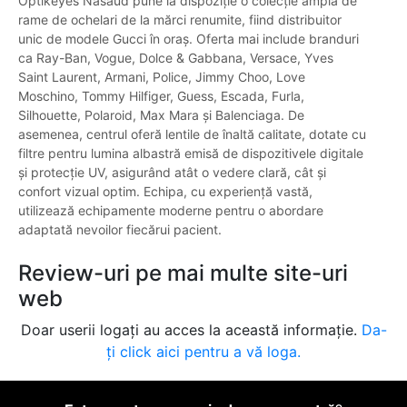
Optikeyes Năsăud pune la dispoziție o colecție amplă de
rame de ochelari de la mărci renumite, fiind distribuitor
unic de modele Gucci în oraș. Oferta mai include branduri
ca Ray-Ban, Vogue, Dolce & Gabbana, Versace, Yves
Saint Laurent, Armani, Police, Jimmy Choo, Love
Moschino, Tommy Hilfiger, Guess, Escada, Furla,
Silhouette, Polaroid, Max Mara și Balenciaga. De
asemenea, centrul oferă lentile de înaltă calitate, dotate cu
filtre pentru lumina albastră emisă de dispozitivele digitale
și protecție UV, asigurând atât o vedere clară, cât și
confort vizual optim. Echipa, cu experiență vastă,
utilizează echipamente moderne pentru o abordare
adaptată nevoilor fiecărui pacient.
Review-uri pe mai multe site-uri
web
Doar userii logați au acces la această informație.
Da-
ți click aici pentru a vă loga.