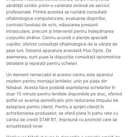
sănătății ochilor printr-o varietate extinsă de servicii
profesionale. Printre acestea se numără consultații
oftalmologice computerizate, evaluarea dioptriilor,
controlul fundului de ochi, măsurarea presiunii
intraoculare, precum și intervenții pentru îndepărtarea
corpurilor străine. Centru acordă o atenție specială
copiilor, oferind consultații oftalmologice de la vârsta de
șase luni, folosind aparatura avansată Plus Optix. De
asemenea, sunt puse la dispoziție consultații optometrice
detaliate și reparații pentru ochelari.
Un element remarcabil al acestui centru este aparatul
modern pentru montajul lentilelor, unic pe piața din
Năsăud. Acesta face posibilă asamblarea ochelarilor în
doar 15 minute pentru lentilele disponibile pe stoc, oferind
astfel un avantaj semnificativ prin reducerea timpului de
așteptare pentru clienți. Pentru a sprijini clienții în
achiziționarea produselor, se oferă plata în patru rate cu
cardul de credit STAR BT, împreună cu promoții care se
actualizează lunar.