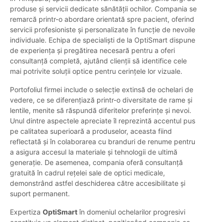
produse și servicii dedicate sănătății ochilor. Compania se
remarcă printr-o abordare orientată spre pacient, oferind
servicii profesioniste și personalizate în funcție de nevoile
individuale. Echipa de specialiști de la OptiSmart dispune
de experiența și pregătirea necesară pentru a oferi
consultanță completă, ajutând clienții să identifice cele
mai potrivite soluții optice pentru cerințele lor vizuale.
Portofoliul firmei include o selecție extinsă de ochelari de
vedere, ce se diferențiază printr-o diversitate de rame și
lentile, menite să răspundă diferitelor preferințe și nevoi.
Unul dintre aspectele apreciate îl reprezintă accentul pus
pe calitatea superioară a produselor, aceasta fiind
reflectată și în colaborarea cu branduri de renume pentru
a asigura accesul la materiale și tehnologii de ultimă
generație. De asemenea, compania oferă consultanță
gratuită în cadrul rețelei sale de optici medicale,
demonstrând astfel deschiderea către accesibilitate și
suport permanent.
Expertiza
OptiSmart
în domeniul ochelarilor progresivi