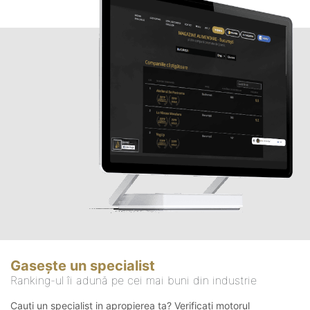
Gasește un specialist
Ranking-ul îi adună pe cei mai buni din industrie
Cauți un specialist in apropierea ta? Verificați motorul