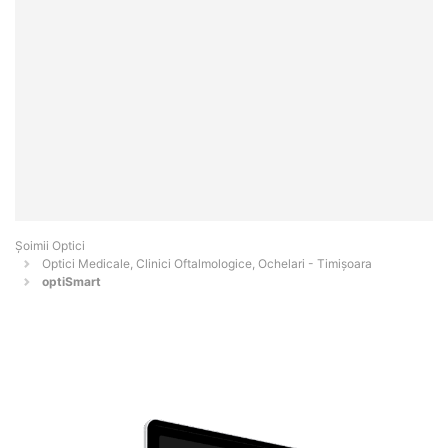
Șoimii Optici
Optici Medicale, Clinici Oftalmologice, Ochelari - Timişoara
optiSmart