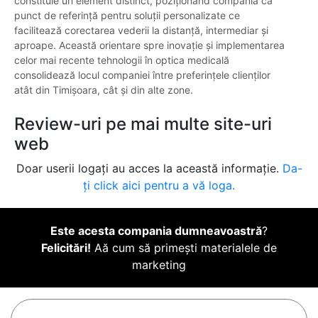
constituie un element distinct, poziționând compania ca
punct de referință pentru soluții personalizate ce
facilitează corectarea vederii la distanță, intermediar și
aproape. Această orientare spre inovație și implementarea
celor mai recente tehnologii în optica medicală
consolidează locul companiei între preferințele clienților
atât din Timișoara, cât și din alte zone.
Review-uri pe mai multe site-uri
web
Doar userii logați au acces la această informație.
Da-
ți click aici pentru a vă loga.
Este acesta compania dumneavoastră
?
Felicitări!
Aă cum să primești materialele de
marketing