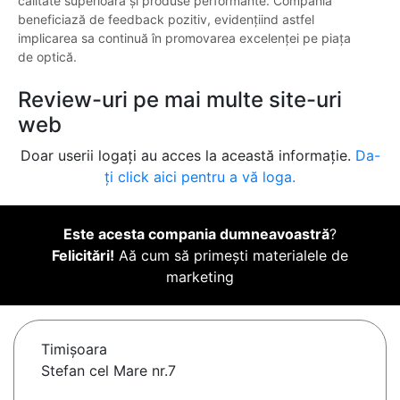
calitate superioară și produse performante. Compania
beneficiază de feedback pozitiv, evidențiind astfel
implicarea sa continuă în promovarea excelenței pe piața
de optică.
Review-uri pe mai multe site-uri
web
Doar userii logați au acces la această informație.
Da-
ți click aici pentru a vă loga.
Este acesta compania dumneavoastră
?
Felicitări!
Aă cum să primești materialele de
marketing
Timişoara
Stefan cel Mare nr.7