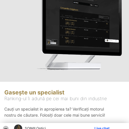
Gasește un specialist
Ranking-ul îi adună pe cei mai buni din industrie
Cauți un specialist in apropierea ta? Verificați motorul
nostru de căutare. Folosiți doar cele mai bune servicii!
ȘOIMII Optici
Live chat