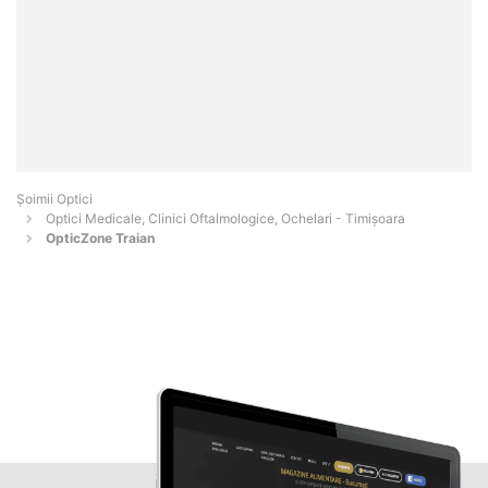
Șoimii Optici
Optici Medicale, Clinici Oftalmologice, Ochelari - Timişoara
OpticZone Traian