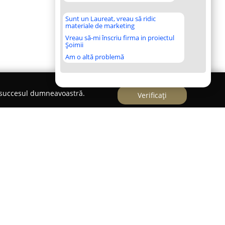
Sunt un Laureat, vreau să ridic
materiale de marketing
Vreau să-mi înscriu firma in proiectul
Șoimii
Am o altă problemă
e succesul dumneavoastră.
Verificați
 în domeniul opticii medicale și și-a construit o
iind situată pe Calea 13 Septembrie nr. 73-75, în
nia este specializată în furnizarea de soluții