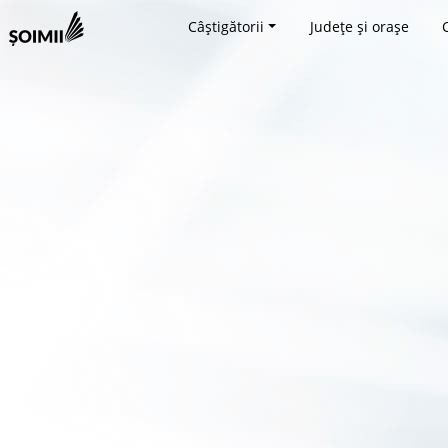
Câștigătorii
Județe și orașe