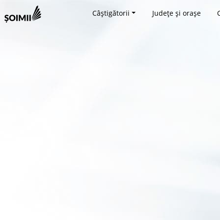
Câștigătorii
Județe și orașe