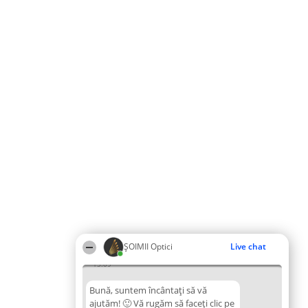
ȘOIMII Optici
Live chat
15:09
Bună, suntem încântați să vă
ajutăm! 🙂 Vă rugăm să faceți clic pe