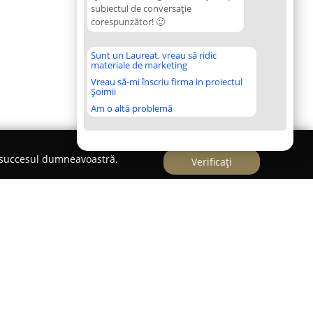
subiectul de conversație
corespunzător! 🙂
Sunt un Laureat, vreau să ridic
materiale de marketing
Vreau să-mi înscriu firma in proiectul
Șoimii
Am o altă problemă
e succesul dumneavoastră.
Verificați
Dr. Andea din Arad reprezintă un punct de