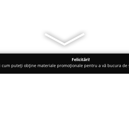
Felicitări!
ți cum puteți obține materiale promoționale pentru a vă bucura d
ice, Ochelari - Ineu
Dr. Andea Laurentiu / Medical Opti-Lux
Lux
Despre companie:
Centrul Medical Oftalmologic 