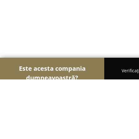
Este acesta compania
Verifica
dumneavoastră?
Șoimii Optici
Optici Medicale, Clinici Oftalmolog
Dr. Andea Laurentiu / Medical Opti-