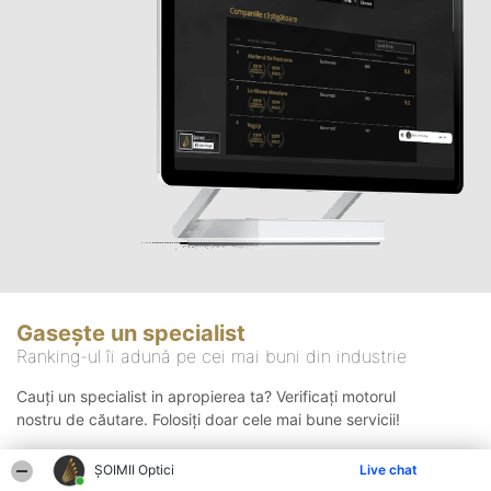
Gasește un specialist
Ranking-ul îi adună pe cei mai buni din industrie
Cauți un specialist in apropierea ta? Verificați motorul
nostru de căutare. Folosiți doar cele mai bune servicii!
ȘOIMII Optici
Live chat
Căutare