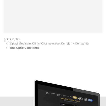
Șoimii Optici
Optici Medicale, Clinici Oftalmologice, Ochelari - Constanţa
Ana Optic Constanta