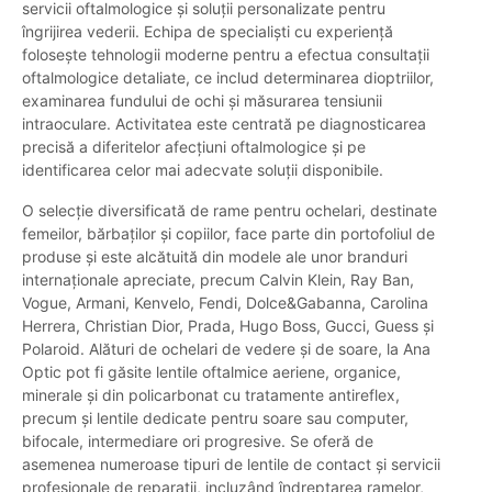
servicii oftalmologice și soluții personalizate pentru
îngrijirea vederii. Echipa de specialiști cu experiență
folosește tehnologii moderne pentru a efectua consultații
oftalmologice detaliate, ce includ determinarea dioptriilor,
examinarea fundului de ochi și măsurarea tensiunii
intraoculare. Activitatea este centrată pe diagnosticarea
precisă a diferitelor afecțiuni oftalmologice și pe
identificarea celor mai adecvate soluții disponibile.
O selecție diversificată de rame pentru ochelari, destinate
femeilor, bărbaților și copiilor, face parte din portofoliul de
produse și este alcătuită din modele ale unor branduri
internaționale apreciate, precum Calvin Klein, Ray Ban,
Vogue, Armani, Kenvelo, Fendi, Dolce&Gabanna, Carolina
Herrera, Christian Dior, Prada, Hugo Boss, Gucci, Guess și
Polaroid. Alături de ochelari de vedere și de soare, la Ana
Optic pot fi găsite lentile oftalmice aeriene, organice,
minerale și din policarbonat cu tratamente antireflex,
precum și lentile dedicate pentru soare sau computer,
bifocale, intermediare ori progresive. Se oferă de
asemenea numeroase tipuri de lentile de contact și servicii
profesionale de reparații, incluzând îndreptarea ramelor,