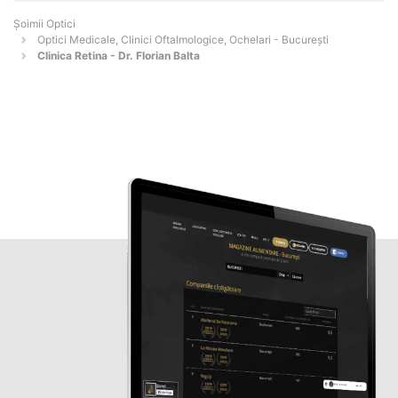
Șoimii Optici
Optici Medicale, Clinici Oftalmologice, Ochelari - Bucureşti
Clinica Retina - Dr. Florian Balta