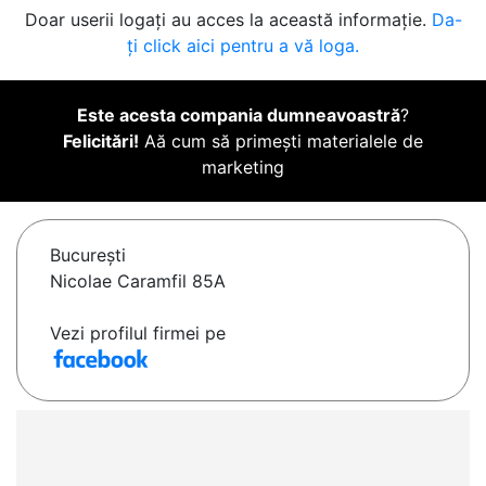
Doar userii logați au acces la această informație.
Da-
ți click aici pentru a vă loga.
Este acesta compania dumneavoastră
?
Felicitări!
Aă cum să primești materialele de
marketing
Bucureşti
Nicolae Caramfil 85A
Vezi profilul firmei pe