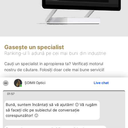
Gasește un specialist
Ranking-ul îi adună pe cei mai buni din industrie
Cauți un specialist in apropierea ta? Verificați motorul
nostru de căutare. Folosiți doar cele mai bune servicii!
ȘOIMII Optici
Live chat
Căutare
01:57
Bună, suntem încântați să vă ajutăm! 🙂 Vă rugăm
să faceți clic pe subiectul de conversație
corespunzător! 🙂