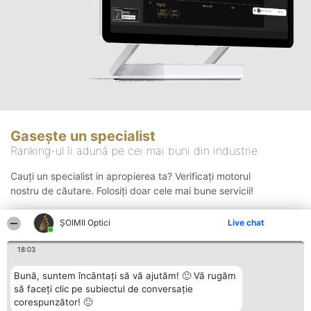
Gasește un specialist
Ranking-ul îi adună pe cei mai buni din industrie
Cauți un specialist in apropierea ta? Verificați motorul
nostru de căutare. Folosiți doar cele mai bune servicii!
ȘOIMII Optici
Live chat
Căutare
18:03
Bună, suntem încântați să vă ajutăm! 🙂 Vă rugăm
să faceți clic pe subiectul de conversație
corespunzător! 🙂