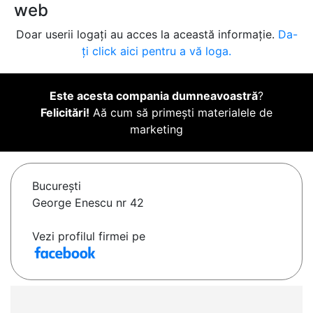
web
Doar userii logați au acces la această informație.
Da-
ți click aici pentru a vă loga.
Este acesta compania dumneavoastră
?
Felicitări!
Aă cum să primești materialele de
marketing
Bucureşti
George Enescu nr 42
Vezi profilul firmei pe