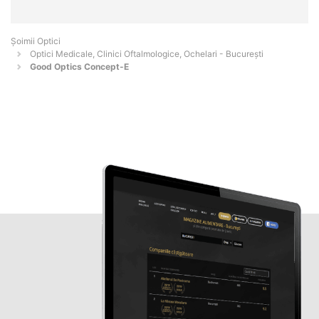
Șoimii Optici
Optici Medicale, Clinici Oftalmologice, Ochelari - Bucureşti
Good Optics Concept-E