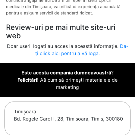
continuă angajamentul de a fi un reper în sfera opticii
medicale din Timișoara, valorificând experiența acumulată
pentru a asigura servicii de standard ridicat.
Review-uri pe mai multe site-uri
web
Doar userii logați au acces la această informație.
Da-
ți click aici pentru a vă loga.
Este acesta compania dumneavoastră
?
Felicitări!
Aă cum să primești materialele de
marketing
Timişoara
Bd. Regele Carol I, 28, Timisoara, Timis, 300180