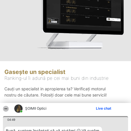
Gasește un specialist
Ranking-ul îi adună pe cei mai buni din industrie
Cauți un specialist in apropierea ta? Verificați motorul
nostru de căutare. Folosiți doar cele mai bune servicii!
ȘOIMII Optici
Live chat
Căutare
04:49
Bună, suntem încântați să vă ajutăm! 🙂 Vă rugăm