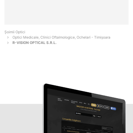
Șoimii Optici
Optici Medicale, Clinici Oftalmologice, Ochelari - Timişoara
R-VISION OPTICAL S.R.L.