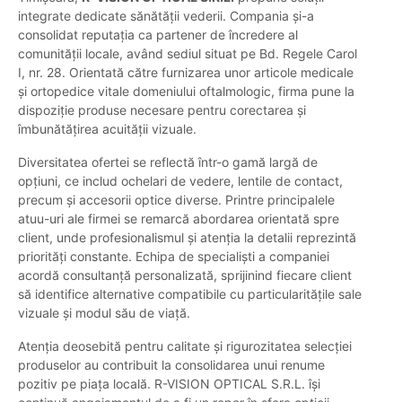
integrate dedicate sănătății vederii. Compania și-a
consolidat reputația ca partener de încredere al
comunității locale, având sediul situat pe Bd. Regele Carol
I, nr. 28. Orientată către furnizarea unor articole medicale
și ortopedice vitale domeniului oftalmologic, firma pune la
dispoziție produse necesare pentru corectarea și
îmbunătățirea acuității vizuale.
Diversitatea ofertei se reflectă într-o gamă largă de
opțiuni, ce includ ochelari de vedere, lentile de contact,
precum și accesorii optice diverse. Printre principalele
atuu-uri ale firmei se remarcă abordarea orientată spre
client, unde profesionalismul și atenția la detalii reprezintă
priorități constante. Echipa de specialiști a companiei
acordă consultanță personalizată, sprijinind fiecare client
să identifice alternative compatibile cu particularitățile sale
vizuale și modul său de viață.
Atenția deosebită pentru calitate și rigurozitatea selecției
produselor au contribuit la consolidarea unui renume
pozitiv pe piața locală. R-VISION OPTICAL S.R.L. își