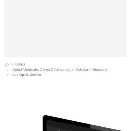
Șoimii Optici
Optici Medicale, Clinici Oftalmologice, Ochelari - Bucureşti
Lux Optic Center