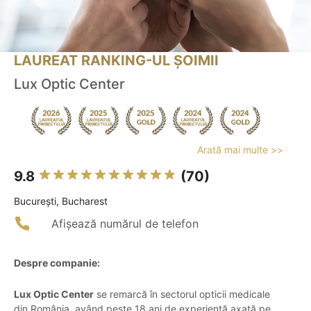
LAUREAT RANKING-UL ȘOIMII
Lux Optic Center
Arată mai multe >>
9.8
(70)
Bucureşti, Bucharest
Afișează numărul de telefon
Despre companie:
Lux Optic Center
se remarcă în sectorul opticii medicale
din România, având peste 18 ani de experiență axată pe