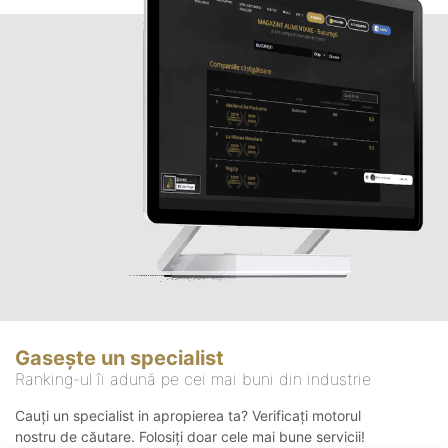
Gasește un specialist
Ranking-ul îi adună pe cei mai buni din industrie
Cauți un specialist in apropierea ta? Verificați motorul
nostru de căutare. Folosiți doar cele mai bune servicii!