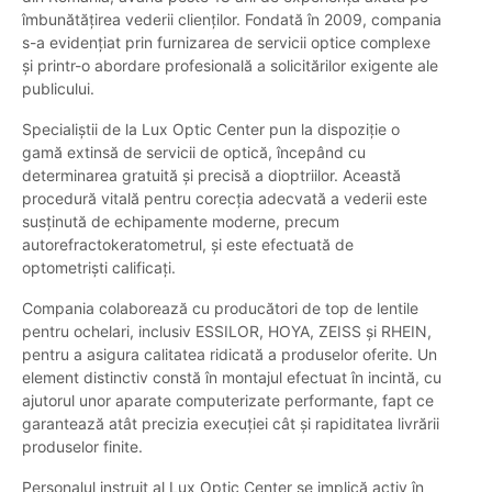
îmbunătățirea vederii clienților. Fondată în 2009, compania
s-a evidențiat prin furnizarea de servicii optice complexe
și printr-o abordare profesională a solicitărilor exigente ale
publicului.
Specialiștii de la Lux Optic Center pun la dispoziție o
gamă extinsă de servicii de optică, începând cu
determinarea gratuită și precisă a dioptriilor. Această
procedură vitală pentru corecția adecvată a vederii este
susținută de echipamente moderne, precum
autorefractokeratometrul, și este efectuată de
optometriști calificați.
Compania colaborează cu producători de top de lentile
pentru ochelari, inclusiv ESSILOR, HOYA, ZEISS și RHEIN,
pentru a asigura calitatea ridicată a produselor oferite. Un
element distinctiv constă în montajul efectuat în incintă, cu
ajutorul unor aparate computerizate performante, fapt ce
garantează atât precizia execuției cât și rapiditatea livrării
produselor finite.
Personalul instruit al Lux Optic Center se implică activ în