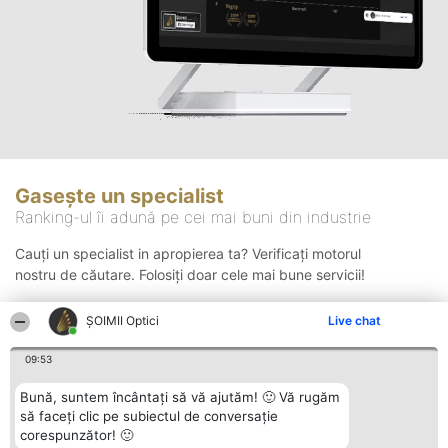
Gasește un specialist
Ranking-ul îi adună pe cei mai buni din industrie
Cauți un specialist in apropierea ta? Verificați motorul
nostru de căutare. Folosiți doar cele mai bune servicii!
ȘOIMII Optici
Live chat
Căutare
09:53
Bună, suntem încântați să vă ajutăm! 🙂 Vă rugăm
să faceți clic pe subiectul de conversație
corespunzător! 🙂