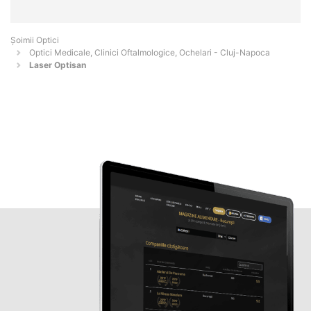
Șoimii Optici
Optici Medicale, Clinici Oftalmologice, Ochelari - Cluj-Napoca
Laser Optisan