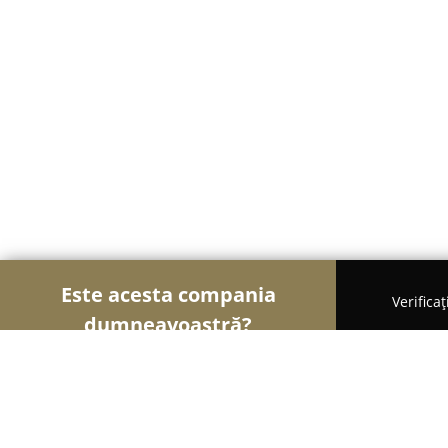
Este acesta compania
Verifica
dumneavoastră?
Șoimii Optici
Optici Medicale, Clinici Oftalmolog