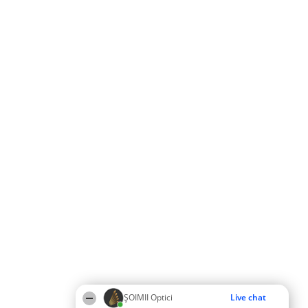
ȘOIMII Optici
Live chat