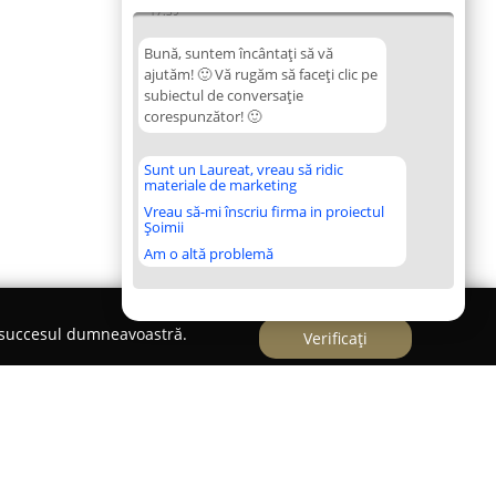
17:39
Bună, suntem încântați să vă
ajutăm! 🙂 Vă rugăm să faceți clic pe
subiectul de conversație
corespunzător! 🙂
Sunt un Laureat, vreau să ridic
materiale de marketing
Vreau să-mi înscriu firma in proiectul
Șoimii
Am o altă problemă
e succesul dumneavoastră.
Verificați
er