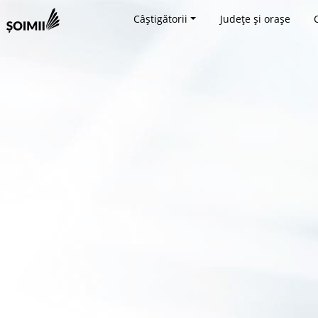
Câștigătorii
Județe și orașe