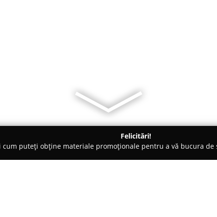
Felicitări!
ți cum puteți obține materiale promoționale pentru a vă bucura d
ice, Ochelari - Bragadiru
Cabinet Oftalmologic - Dr. Adela Korn