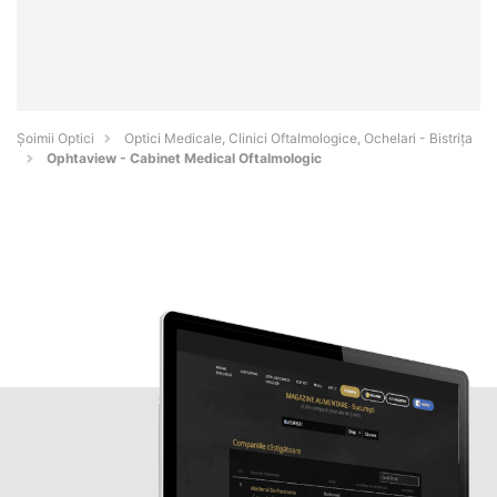
Șoimii Optici
Optici Medicale, Clinici Oftalmologice, Ochelari - Bistriţa
Ophtaview - Cabinet Medical Oftalmologic