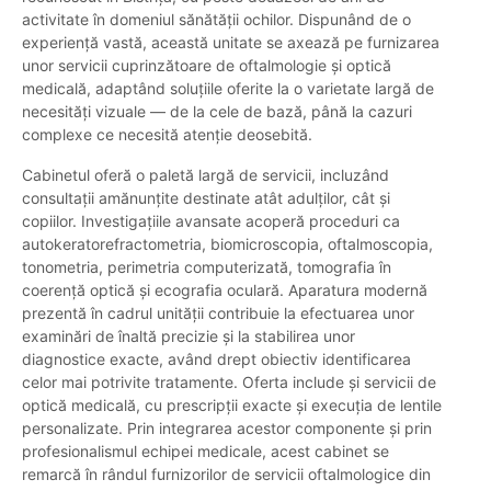
activitate în domeniul sănătății ochilor. Dispunând de o
experiență vastă, această unitate se axează pe furnizarea
unor servicii cuprinzătoare de oftalmologie și optică
medicală, adaptând soluțiile oferite la o varietate largă de
necesități vizuale — de la cele de bază, până la cazuri
complexe ce necesită atenție deosebită.
Cabinetul oferă o paletă largă de servicii, incluzând
consultații amănunțite destinate atât adulților, cât și
copiilor. Investigațiile avansate acoperă proceduri ca
autokeratorefractometria, biomicroscopia, oftalmoscopia,
tonometria, perimetria computerizată, tomografia în
coerență optică și ecografia oculară. Aparatura modernă
prezentă în cadrul unității contribuie la efectuarea unor
examinări de înaltă precizie și la stabilirea unor
diagnostice exacte, având drept obiectiv identificarea
celor mai potrivite tratamente. Oferta include și servicii de
optică medicală, cu prescripții exacte și execuția de lentile
personalizate. Prin integrarea acestor componente și prin
profesionalismul echipei medicale, acest cabinet se
remarcă în rândul furnizorilor de servicii oftalmologice din