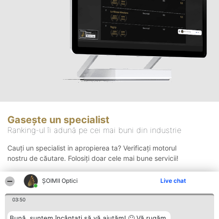
Gasește un specialist
Ranking-ul îi adună pe cei mai buni din industrie
Cauți un specialist in apropierea ta? Verificați motorul
nostru de căutare. Folosiți doar cele mai bune servicii!
ȘOIMII Optici
Live chat
Căutare
03:50
Bună, suntem încântați să vă ajutăm! 🙂 Vă rugăm