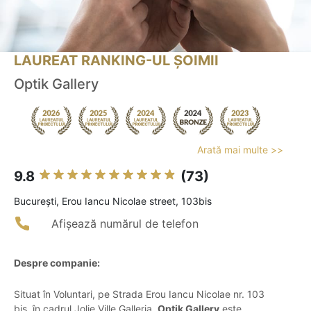
LAUREAT RANKING-UL ȘOIMII
Optik Gallery
Arată mai multe >>
9.8
(73)
Bucureşti, Erou Iancu Nicolae street, 103bis
Afișează numărul de telefon
Despre companie:
Situat în Voluntari, pe Strada Erou Iancu Nicolae nr. 103
bis, în cadrul Jolie Ville Galleria,
Optik Gallery
este