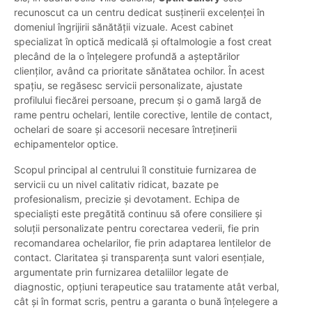
recunoscut ca un centru dedicat susținerii excelenței în
domeniul îngrijirii sănătății vizuale. Acest cabinet
specializat în optică medicală și oftalmologie a fost creat
plecând de la o înțelegere profundă a așteptărilor
clienților, având ca prioritate sănătatea ochilor. În acest
spațiu, se regăsesc servicii personalizate, ajustate
profilului fiecărei persoane, precum și o gamă largă de
rame pentru ochelari, lentile corective, lentile de contact,
ochelari de soare și accesorii necesare întreținerii
echipamentelor optice.
Scopul principal al centrului îl constituie furnizarea de
servicii cu un nivel calitativ ridicat, bazate pe
profesionalism, precizie și devotament. Echipa de
specialiști este pregătită continuu să ofere consiliere și
soluții personalizate pentru corectarea vederii, fie prin
recomandarea ochelarilor, fie prin adaptarea lentilelor de
contact. Claritatea și transparența sunt valori esențiale,
argumentate prin furnizarea detaliilor legate de
diagnostic, opțiuni terapeutice sau tratamente atât verbal,
cât și în format scris, pentru a garanta o bună înțelegere a