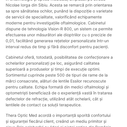
Nicolae Iorga din Sibiu. Acesta se remarcă prin orientarea
sa spre sănătatea ochilor, punând la dispoziție o varietate
de servicii de specialitate, valorificând echipamente
moderne pentru investigațiile oftalmologice. Cabinetul
dispune de tehnologia Vision-R 800, un sistem ce permite
efectuarea unor măsurători ale dioptriilor cu o precizie de
0,01, facilitând generarea rețetelor personalizate într-un
interval redus de timp și fără disconfort pentru pacienți.
Cabinetul oferă, totodată, posibilitatea de confecționare a
ochelarilor personalizați pe loc, asigurând calitatea
superioară a produselor și timpi de execuție optimi.
Sortimentul cuprinde peste 500 de tipuri de rame de la
mărci consacrate, alături de lentile Essilor recunoscute
pentru calitate. Echipa formată din medici oftalmologi și
optometriști beneficiază de o experiență vastă în tratarea
defectelor de refracție, utilizând atât ochelarii, cât și
lentilele de contact ca soluții terapeutice.
Thera Optic Med acordă o importanță sporită confortului
și siguranței fiecărui client, creând un mediu primitor și