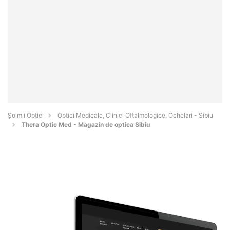
Șoimii Optici
Optici Medicale, Clinici Oftalmologice, Ochelari - Sibiu
Thera Optic Med - Magazin de optica Sibiu