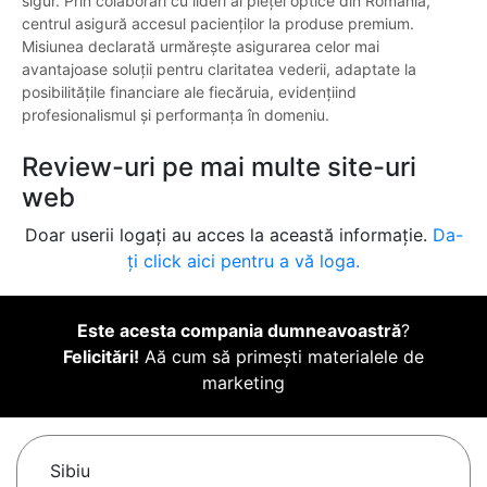
sigur. Prin colaborări cu lideri ai pieței optice din România,
centrul asigură accesul pacienților la produse premium.
Misiunea declarată urmărește asigurarea celor mai
avantajoase soluții pentru claritatea vederii, adaptate la
posibilitățile financiare ale fiecăruia, evidențiind
profesionalismul și performanța în domeniu.
Review-uri pe mai multe site-uri
web
Doar userii logați au acces la această informație.
Da-
ți click aici pentru a vă loga.
Este acesta compania dumneavoastră
?
Felicitări!
Aă cum să primești materialele de
marketing
Sibiu