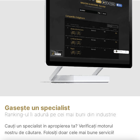
Gasește un specialist
Ranking-ul îi adună pe cei mai buni din industrie
Cauți un specialist in apropierea ta? Verificați motorul
nostru de căutare. Folosiți doar cele mai bune servicii!