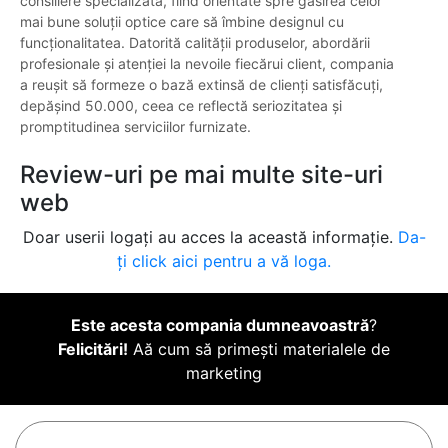
consiliere specializată, fiind orientate spre găsirea celor
mai bune soluții optice care să îmbine designul cu
funcționalitatea. Datorită calității produselor, abordării
profesionale și atenției la nevoile fiecărui client, compania
a reușit să formeze o bază extinsă de clienți satisfăcuți,
depășind 50.000, ceea ce reflectă seriozitatea și
promptitudinea serviciilor furnizate.
Review-uri pe mai multe site-uri
web
Doar userii logați au acces la această informație.
Da-
ți click aici pentru a vă loga.
Este acesta compania dumneavoastră
?
Felicitări!
Aă cum să primești materialele de
marketing