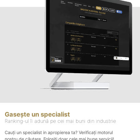
Gasește un specialist
Ranking-ul îi adună pe cei mai buni din industrie
Cauți un specialist in apropierea ta? Verificați motorul
nostru de căutare. Folosiți doar cele mai bune servicii!