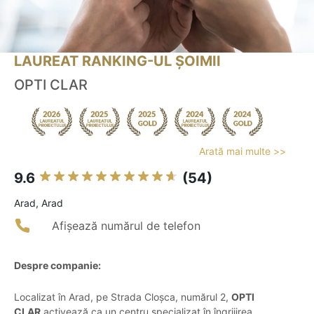
LAUREAT RANKING-UL ȘOIMII
OPTI CLAR
Arată mai multe >>
9.6
(54)
Arad, Arad
Afișează numărul de telefon
Despre companie:
Localizat în Arad, pe Strada Cloșca, numărul 2,
OPTI
CLAR
activează ca un centru specializat în îngrijirea