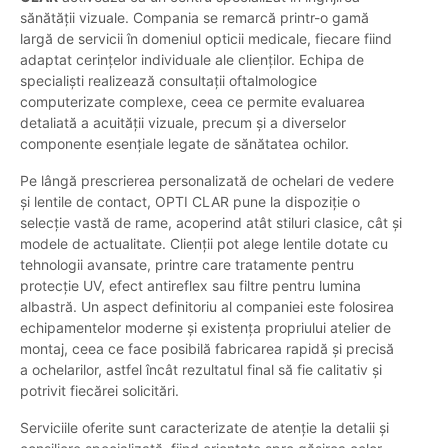
sănătății vizuale. Compania se remarcă printr-o gamă
largă de servicii în domeniul opticii medicale, fiecare fiind
adaptat cerințelor individuale ale clienților. Echipa de
specialiști realizează consultații oftalmologice
computerizate complexe, ceea ce permite evaluarea
detaliată a acuității vizuale, precum și a diverselor
componente esențiale legate de sănătatea ochilor.
Pe lângă prescrierea personalizată de ochelari de vedere
și lentile de contact, OPTI CLAR pune la dispoziție o
selecție vastă de rame, acoperind atât stiluri clasice, cât și
modele de actualitate. Clienții pot alege lentile dotate cu
tehnologii avansate, printre care tratamente pentru
protecție UV, efect antireflex sau filtre pentru lumina
albastră. Un aspect definitoriu al companiei este folosirea
echipamentelor moderne și existența propriului atelier de
montaj, ceea ce face posibilă fabricarea rapidă și precisă
a ochelarilor, astfel încât rezultatul final să fie calitativ și
potrivit fiecărei solicitări.
Serviciile oferite sunt caracterizate de atenție la detalii și