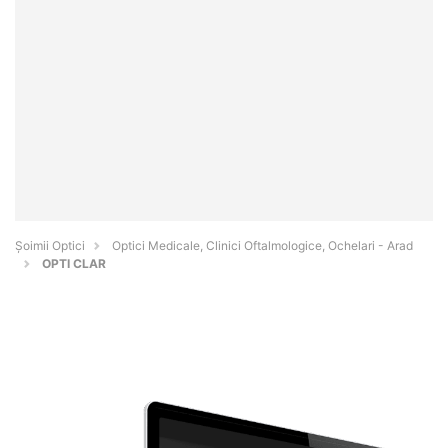
Șoimii Optici
Optici Medicale, Clinici Oftalmologice, Ochelari - Arad
OPTI CLAR