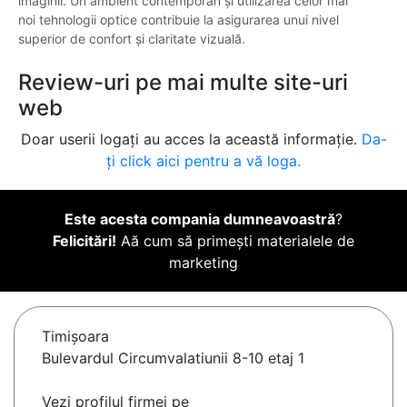
imaginii. Un ambient contemporan și utilizarea celor mai
noi tehnologii optice contribuie la asigurarea unui nivel
superior de confort și claritate vizuală.
Review-uri pe mai multe site-uri
web
Doar userii logați au acces la această informație.
Da-
ți click aici pentru a vă loga.
Este acesta compania dumneavoastră
?
Felicitări!
Aă cum să primești materialele de
marketing
Timişoara
Bulevardul Circumvalatiunii 8-10 etaj 1
Vezi profilul firmei pe