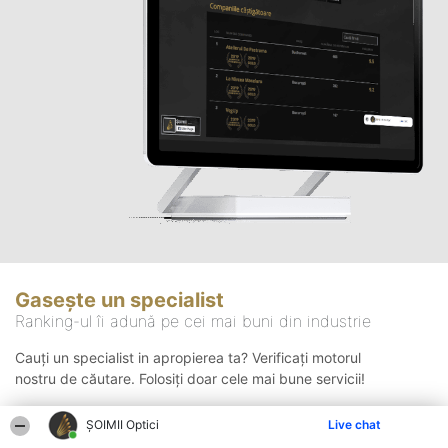
Gasește un specialist
Ranking-ul îi adună pe cei mai buni din industrie
Cauți un specialist in apropierea ta? Verificați motorul
nostru de căutare. Folosiți doar cele mai bune servicii!
ȘOIMII Optici
Live chat
Căutare