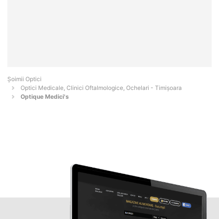
Șoimii Optici
Optici Medicale, Clinici Oftalmologice, Ochelari - Timişoara
Optique Medici's