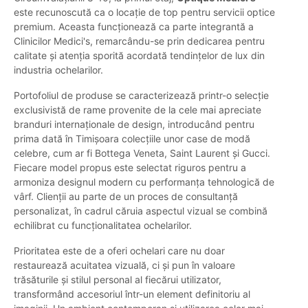
este recunoscută ca o locație de top pentru servicii optice
premium. Aceasta funcționează ca parte integrantă a
Clinicilor Medici's, remarcându-se prin dedicarea pentru
calitate și atenția sporită acordată tendințelor de lux din
industria ochelarilor.
Portofoliul de produse se caracterizează printr-o selecție
exclusivistă de rame provenite de la cele mai apreciate
branduri internaționale de design, introducând pentru
prima dată în Timișoara colecțiile unor case de modă
celebre, cum ar fi Bottega Veneta, Saint Laurent și Gucci.
Fiecare model propus este selectat riguros pentru a
armoniza designul modern cu performanța tehnologică de
vârf. Clienții au parte de un proces de consultanță
personalizat, în cadrul căruia aspectul vizual se combină
echilibrat cu funcționalitatea ochelarilor.
Prioritatea este de a oferi ochelari care nu doar
restaurează acuitatea vizuală, ci și pun în valoare
trăsăturile și stilul personal al fiecărui utilizator,
transformând accesoriul într-un element definitoriu al