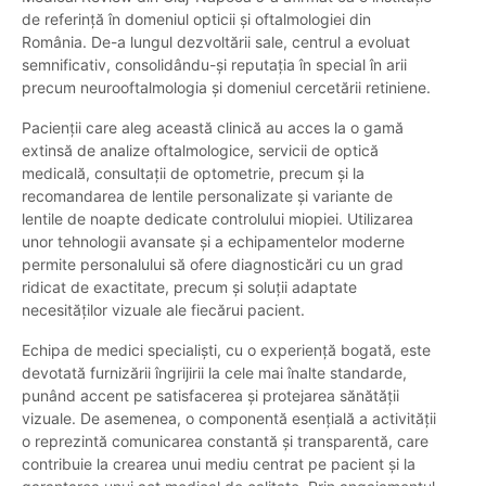
de referință în domeniul opticii și oftalmologiei din
România. De-a lungul dezvoltării sale, centrul a evoluat
semnificativ, consolidându-și reputația în special în arii
precum neurooftalmologia și domeniul cercetării retiniene.
Pacienții care aleg această clinică au acces la o gamă
extinsă de analize oftalmologice, servicii de optică
medicală, consultații de optometrie, precum și la
recomandarea de lentile personalizate și variante de
lentile de noapte dedicate controlului miopiei. Utilizarea
unor tehnologii avansate și a echipamentelor moderne
permite personalului să ofere diagnosticări cu un grad
ridicat de exactitate, precum și soluții adaptate
necesităților vizuale ale fiecărui pacient.
Echipa de medici specialiști, cu o experiență bogată, este
devotată furnizării îngrijirii la cele mai înalte standarde,
punând accent pe satisfacerea și protejarea sănătății
vizuale. De asemenea, o componentă esențială a activității
o reprezintă comunicarea constantă și transparentă, care
contribuie la crearea unui mediu centrat pe pacient și la