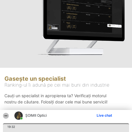
Gasește un specialist
Ranking-ul îi adună pe cei mai buni din industrie
Cauți un specialist in apropierea ta? Verificați motorul
nostru de căutare. Folosiți doar cele mai bune servicii!
ȘOIMII Optici
Live chat
Căutare
19:32