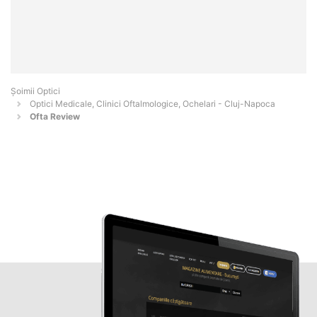
Șoimii Optici
Optici Medicale, Clinici Oftalmologice, Ochelari - Cluj-Napoca
Ofta Review