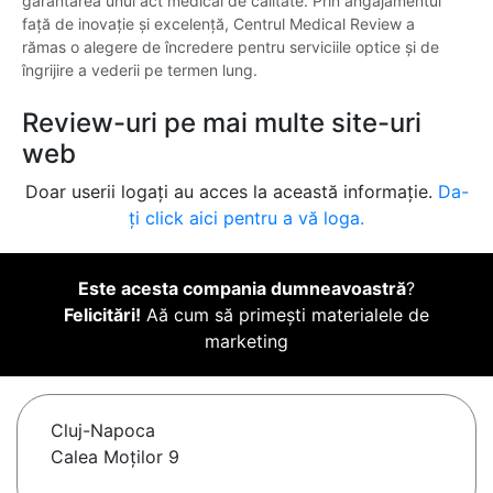
garantarea unui act medical de calitate. Prin angajamentul
față de inovație și excelență, Centrul Medical Review a
rămas o alegere de încredere pentru serviciile optice și de
îngrijire a vederii pe termen lung.
Review-uri pe mai multe site-uri
web
Doar userii logați au acces la această informație.
Da-
ți click aici pentru a vă loga.
Este acesta compania dumneavoastră
?
Felicitări!
Aă cum să primești materialele de
marketing
Cluj-Napoca
Calea Moților 9