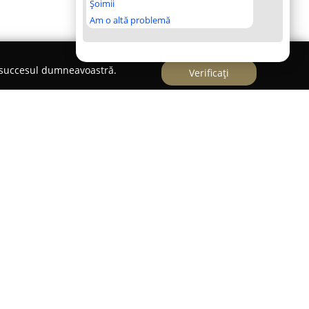
Șoimii
Am o altă problemă
e succesul dumneavoastră.
Verificați
u specializat în domeniul opticii medicale, având
ătății vederii și a confortului vizual al
ti, pe Șoseaua Mihai Bravu la numărul 110, bloc
ziție o varietate largă de servicii și produse
rne.
 la ochelari de vedere și lentile de contact până