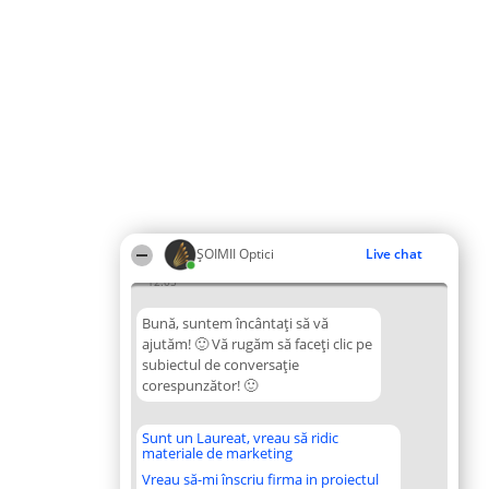
ȘOIMII Optici
Live chat
12:05
Bună, suntem încântați să vă
ajutăm! 🙂 Vă rugăm să faceți clic pe
subiectul de conversație
corespunzător! 🙂
Sunt un Laureat, vreau să ridic
materiale de marketing
Vreau să-mi înscriu firma in proiectul