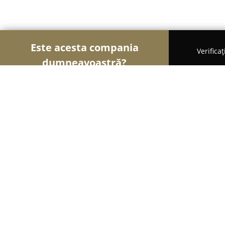
Este acesta compania
Verifica
dumneavoastră?
Șoimii Optici
Optici Medicale, Clinici Oftalmolog
OPTI ITALY
9.8
(1225)