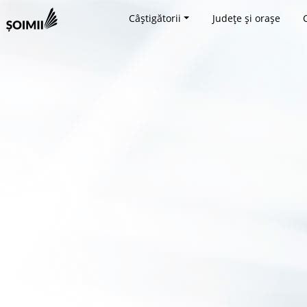
Câștigătorii
Județe și orașe