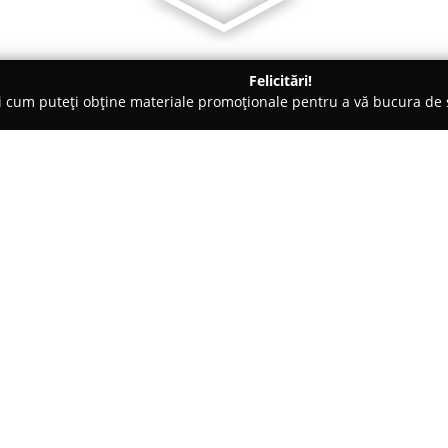
Felicitări!
ți cum puteți obține materiale promoționale pentru a vă bucura d
ice, Ochelari - Bucureşti
OPTI ITALY
Despre companie:
OPTI ITALY
reprezintă un centr
ca scop principal promovarea săn
clienților. Amplasat în Bucureș
D2, acest magazin pune la dispo
Arată mai multe >>
dedicate nevoilor optice mode
Oferta magazinului cuprinde de