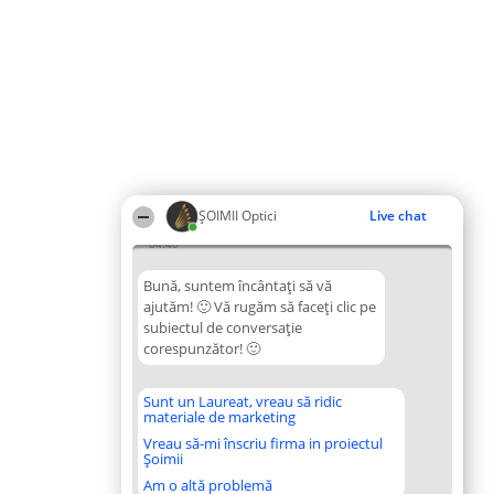
ȘOIMII Optici
Live chat
04:40
Bună, suntem încântați să vă
ajutăm! 🙂 Vă rugăm să faceți clic pe
subiectul de conversație
corespunzător! 🙂
Sunt un Laureat, vreau să ridic
materiale de marketing
Vreau să-mi înscriu firma in proiectul
Șoimii
Am o altă problemă