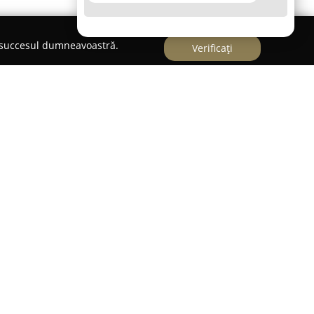
e succesul dumneavoastră.
Verificați
clinică de oftalmologie cu renume, amplasată în
Strada Matei Millo 19A. Această instituție
ngajamentului față de sănătatea oculară și pune
sificat de servicii specializate în domeniile opticii
icii este alcătuit din specialiști cu un nivel înalt
stă experiență, tratând fiecare caz cu integritate și
ienți evidențiază constant devotamentul clinicii