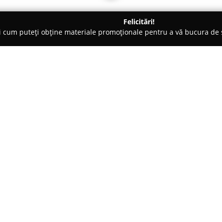
Felicitări!
ți cum puteți obține materiale promoționale pentru a vă bucura d
ce, Ochelari - Sibiu
OPHTA-DELY S.R.L.
Despre companie:
Ophta-Dely S.R.L.
reprezintă o 
centrul municipiului Sibiu, pe 
medicală se remarcă datorită a
la dispoziție un portofoliu diver
Arată mai multe >>
și oftalmologiei. Personalul clin
de calificare profesională și va
profesionalism ridicat.
Evaluările oferite de către pac