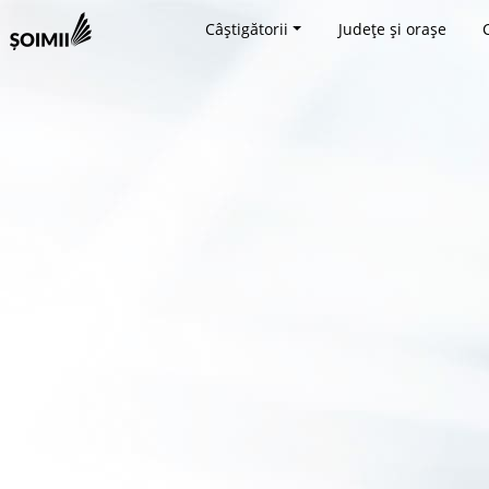
Câștigătorii
Județe și orașe