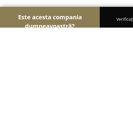
Este acesta compania
Verifica
dumneavoastră?
Șoimii Optici
Optici Medicale, Clinici Oftalmologi
OPHTA-DELY S.R.L.
9.2
(53)
Sibiu, Strada Matei Millo 19A
Afișează numărul de telefon