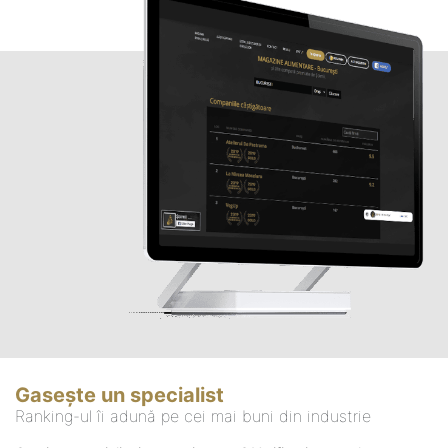
Gasește un specialist
Ranking-ul îi adună pe cei mai buni din industrie