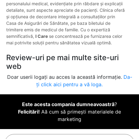
personalului medical, evidențiate prin răbdare și explicații
detaliate, sunt aspecte apreciate de pacienți. Clinica oferă
și opțiunea de decontare integrală a consultațiilor prin
Casa de Asigurări de Sănătate, pe baza biletului de
trimitere emis de medicul de familie. Cu o expertiză
semnificativă,
I Care
se concentrează pe furnizarea celor
mai potrivite soluții pentru sănătatea vizuală optimă.
Review-uri pe mai multe site-uri
web
Doar userii logați au acces la această informație.
Da-
ți click aici pentru a vă loga.
Este acesta compania dumneavoastră
?
Felicitări!
Aă cum să primești materialele de
marketing