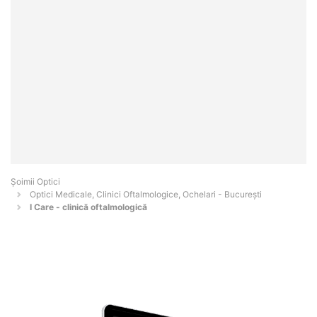
Șoimii Optici
Optici Medicale, Clinici Oftalmologice, Ochelari - Bucureşti
I Care - clinică oftalmologică