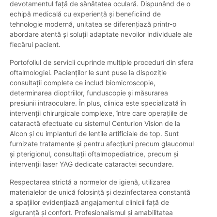
devotamentul față de sănătatea oculară. Dispunând de o
echipă medicală cu experiență și beneficiind de
tehnologie modernă, unitatea se diferențiază printr-o
abordare atentă și soluții adaptate nevoilor individuale ale
fiecărui pacient.
Portofoliul de servicii cuprinde multiple proceduri din sfera
oftalmologiei. Pacienților le sunt puse la dispoziție
consultații complete ce includ biomicroscopie,
determinarea dioptriilor, funduscopie și măsurarea
presiunii intraoculare. În plus, clinica este specializată în
intervenții chirurgicale complexe, între care operațiile de
cataractă efectuate cu sistemul Centurion Vision de la
Alcon și cu implanturi de lentile artificiale de top. Sunt
furnizate tratamente și pentru afecțiuni precum glaucomul
și pterigionul, consultații oftalmopediatrice, precum și
intervenții laser YAG dedicate cataractei secundare.
Respectarea strictă a normelor de igienă, utilizarea
materialelor de unică folosință și dezinfectarea constantă
a spațiilor evidențiază angajamentul clinicii față de
siguranță și confort. Profesionalismul și amabilitatea