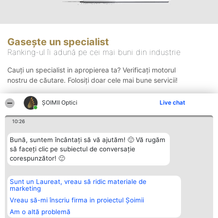
Gasește un specialist
Ranking-ul îi adună pe cei mai buni din industrie
Cauți un specialist in apropierea ta? Verificați motorul
nostru de căutare. Folosiți doar cele mai bune servicii!
ȘOIMII Optici
Live chat
Căutare
10:26
Bună, suntem încântați să vă ajutăm! 🙂 Vă rugăm
să faceți clic pe subiectul de conversație
corespunzător! 🙂
Sunt un Laureat, vreau să ridic materiale de
Organizator Ranking
Plebiscyt
Contact
marketing
BRIGHT SOLUTIONS BR SRL
Câștigătorii
Contact
Aleea Timisul De Sus 2 Bl. A30
Lista Tuturor
Vreau să-mi înscriu firma in proiectul Șoimii
Sc. A Et. 4 Ap. 13 Cod 061952
Laureaților
Am o altă problemă
București
Reguli