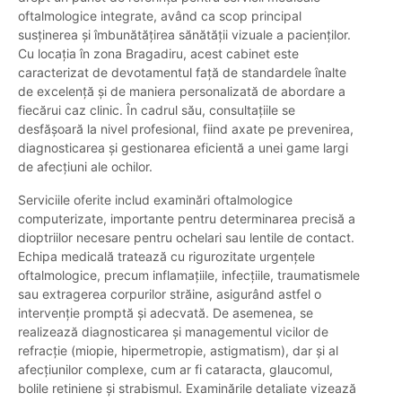
oftalmologice integrate, având ca scop principal
susținerea și îmbunătățirea sănătății vizuale a pacienților.
Cu locația în zona Bragadiru, acest cabinet este
caracterizat de devotamentul față de standardele înalte
de excelență și de maniera personalizată de abordare a
fiecărui caz clinic. În cadrul său, consultațiile se
desfășoară la nivel profesional, fiind axate pe prevenirea,
diagnosticarea și gestionarea eficientă a unei game largi
de afecțiuni ale ochilor.
Serviciile oferite includ examinări oftalmologice
computerizate, importante pentru determinarea precisă a
dioptriilor necesare pentru ochelari sau lentile de contact.
Echipa medicală tratează cu rigurozitate urgențele
oftalmologice, precum inflamațiile, infecțiile, traumatismele
sau extragerea corpurilor străine, asigurând astfel o
intervenție promptă și adecvată. De asemenea, se
realizează diagnosticarea și managementul vicilor de
refracție (miopie, hipermetropie, astigmatism), dar și al
afecțiunilor complexe, cum ar fi cataracta, glaucomul,
bolile retiniene și strabismul. Examinările detaliate vizează