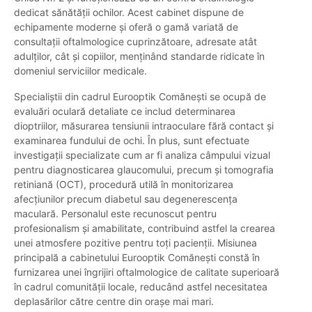
dedicat sănătății ochilor. Acest cabinet dispune de
echipamente moderne și oferă o gamă variată de
consultații oftalmologice cuprinzătoare, adresate atât
adulților, cât și copiilor, menținând standarde ridicate în
domeniul serviciilor medicale.
Specialiștii din cadrul Eurooptik Comănești se ocupă de
evaluări oculară detaliate ce includ determinarea
dioptriilor, măsurarea tensiunii intraoculare fără contact și
examinarea fundului de ochi. În plus, sunt efectuate
investigații specializate cum ar fi analiza câmpului vizual
pentru diagnosticarea glaucomului, precum și tomografia
retiniană (OCT), procedură utilă în monitorizarea
afecțiunilor precum diabetul sau degenerescența
maculară. Personalul este recunoscut pentru
profesionalism și amabilitate, contribuind astfel la crearea
unei atmosfere pozitive pentru toți pacienții. Misiunea
principală a cabinetului Eurooptik Comănești constă în
furnizarea unei îngrijiri oftalmologice de calitate superioară
în cadrul comunității locale, reducând astfel necesitatea
deplasărilor către centre din orașe mai mari.