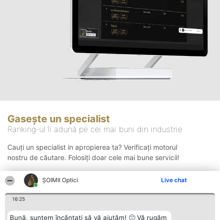
Gasește un specialist
Ranking-ul îi adună pe cei mai buni din industrie
Cauți un specialist in apropierea ta? Verificați motorul
nostru de căutare. Folosiți doar cele mai bune servicii!
ȘOIMII Optici
Live chat
Căutare
16:25
Bună, suntem încântați să vă ajutăm! 🙂 Vă rugăm