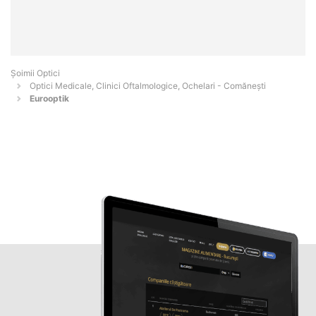
Șoimii Optici
Optici Medicale, Clinici Oftalmologice, Ochelari - Comăneşti
Eurooptik