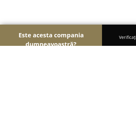
Este acesta compania
Verifica
dumneavoastră?
Șoimii Optici
Optici Medicale, Clinici Oftalmologi
Elite Optic
10
(193)