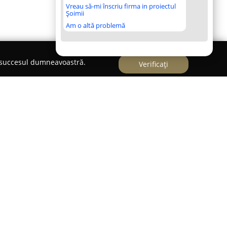
Vreau să-mi înscriu firma in proiectul
Șoimii
Am o altă problemă
e succesul dumneavoastră.
Verificați
se concentrează pe menținerea sănătății vizuale
idual, furnizând o varietate completă de produse și
ispoziție clienților săi modele actualizate de
 soare și lentile de contact, adaptate unei game