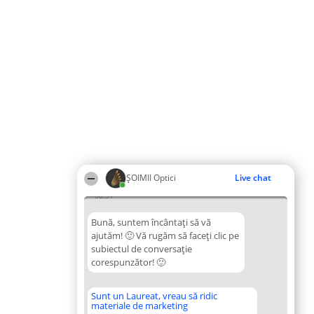
ȘOIMII Optici
Live chat
08:31
Bună, suntem încântați să vă
ajutăm! 🙂 Vă rugăm să faceți clic pe
subiectul de conversație
corespunzător! 🙂
Sunt un Laureat, vreau să ridic
materiale de marketing