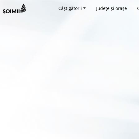
Câștigătorii
Județe și orașe