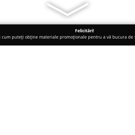
Felicitări!
ți cum puteți obține materiale promoționale pentru a vă bucura d
ce, Ochelari - Piteşti
Elite Optic
Despre companie:
Localizată în Pitești,
Elite Optic
și pe susținerea stilului indiv
servicii optice. Firma pune la d
ochelari de vedere, ochelari de
Arată mai multe >>
largi de necesități și gusturi.