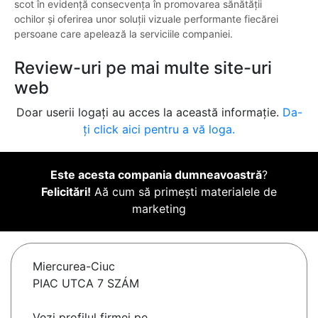
scot în evidență consecvența în promovarea sănătății
ochilor și oferirea unor soluții vizuale performante fiecărei
persoane care apelează la serviciile companiei.
Review-uri pe mai multe site-uri
web
Doar userii logați au acces la această informație.
Da-
ți click aici pentru a vă loga.
Este acesta compania dumneavoastră
?
Felicitări!
Aă cum să primești materialele de
marketing
Miercurea-Ciuc
PIAC UTCA 7 SZÁM
Vezi profilul firmei pe