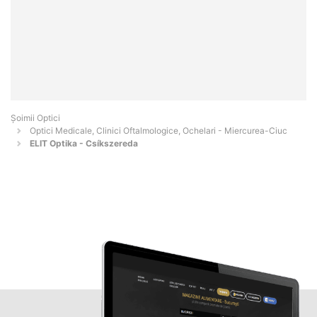
Șoimii Optici
Optici Medicale, Clinici Oftalmologice, Ochelari - Miercurea-Ciuc
ELIT Optika - Csíkszereda