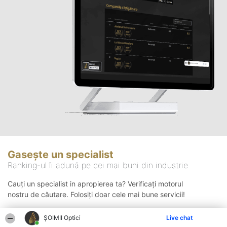
Gasește un specialist
Ranking-ul îi adună pe cei mai buni din industrie
Cauți un specialist in apropierea ta? Verificați motorul
nostru de căutare. Folosiți doar cele mai bune servicii!
ȘOIMII Optici
Live chat
Căutare