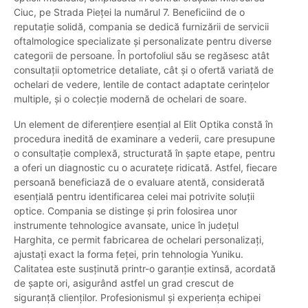
Ciuc, pe Strada Pieței la numărul 7. Beneficiind de o
reputație solidă, compania se dedică furnizării de servicii
oftalmologice specializate și personalizate pentru diverse
categorii de persoane. În portofoliul său se regăsesc atât
consultații optometrice detaliate, cât și o ofertă variată de
ochelari de vedere, lentile de contact adaptate cerințelor
multiple, și o colecție modernă de ochelari de soare.
Un element de diferențiere esențial al Elit Optika constă în
procedura inedită de examinare a vederii, care presupune
o consultație complexă, structurată în șapte etape, pentru
a oferi un diagnostic cu o acuratețe ridicată. Astfel, fiecare
persoană beneficiază de o evaluare atentă, considerată
esențială pentru identificarea celei mai potrivite soluții
optice. Compania se distinge și prin folosirea unor
instrumente tehnologice avansate, unice în județul
Harghita, ce permit fabricarea de ochelari personalizați,
ajustați exact la forma feței, prin tehnologia Yuniku.
Calitatea este susținută printr-o garanție extinsă, acordată
de șapte ori, asigurând astfel un grad crescut de
siguranță clienților. Profesionismul și experiența echipei