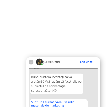
ȘOIMII Optici
Live chat
14:04
Bună, suntem încântați să vă
ajutăm! 🙂 Vă rugăm să faceți clic pe
subiectul de conversație
corespunzător! 🙂
Sunt un Laureat, vreau să ridic
materiale de marketing