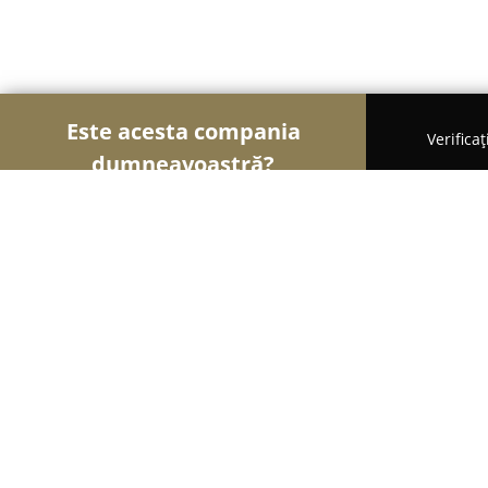
Este acesta compania
Verifica
dumneavoastră?
Șoimii Optici
Optici Medicale, Clinici Oftalmolog
Elegant Optic
9.9
(217)