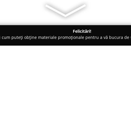
Felicitări!
ți cum puteți obține materiale promoționale pentru a vă bucura d
ice, Ochelari - Popeşti-Leordeni
Elegant Optic
Despre companie:
Elegant Optic
se identifică dre
din România, cu accent pe furn
sănătății ochilor. Compania are
îndelungată, de peste zece ani
Arată mai multe >>
calitatea interacțiunii cu fieca
pe Strada Amurgului, numărul 3