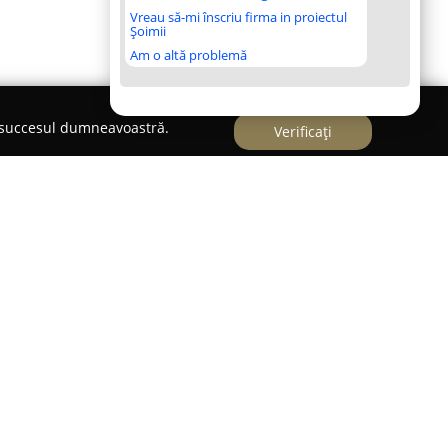
Vreau să-mi înscriu firma in proiectul
Șoimii
Am o altă problemă
e succesul dumneavoastră.
Verificați
pt un punct de referință în sfera opticii medicale
izarea unui set complet de servicii dedicate
 o echipă alcătuită din specialiști cu o experiență
, care pun accent pe profesionalism și pe
re pacient. Sediul este situat în Popești-Leordeni,
4, fiind echipat cu aparatură tehnologică