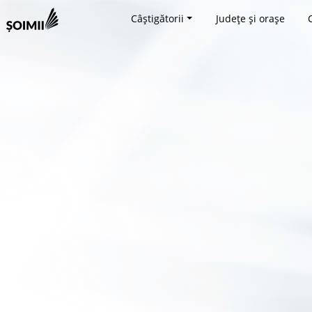
Câștigătorii
Județe și orașe