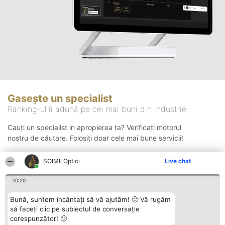
Gasește un specialist
Ranking-ul îi adună pe cei mai buni din industrie
Cauți un specialist in apropierea ta? Verificați motorul
nostru de căutare. Folosiți doar cele mai bune servicii!
ȘOIMII Optici
Live chat
Căutare
10:20
Bună, suntem încântați să vă ajutăm! 🙂 Vă rugăm
să faceți clic pe subiectul de conversație
corespunzător! 🙂