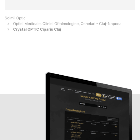
Șoimii Optici
Optici Medicale, Clinici Oftalmologice, Ochelari - Cluj-Napoca
Crystal OPTIC Cipariu Cluj